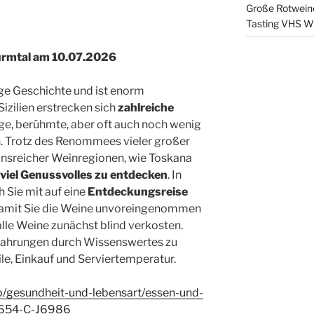
Große Rotweine
Tasting VHS W
ürmtal am 10.07.2026
ange Geschichte und ist enorm
Sizilien erstrecken sich
zahlreiche
ltige, berühmte, aber oft auch noch wenig
. Trotz des Renommees vieler großer
ionsreicher Weinregionen, wie Toskana
viel Genussvolles zu entdecken
. In
Sie mit auf eine
Entdeckungsreise
Damit Sie die Weine unvoreingenommen
lle Weine zunächst blind verkosten.
fahrungen durch Wissenswertes zu
ile, Einkauf und Serviertemperatur.
p/gesundheit-und-lebensart/essen-und-
s-654-C-J6986