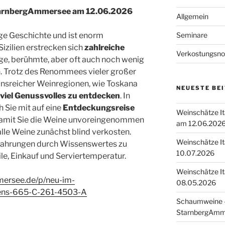
StarnbergAmmersee am 12.06.2026
Allgemein
Seminare
ange Geschichte und ist enorm
Sizilien erstrecken sich
zahlreiche
Verkostungsno
ltige, berühmte, aber oft auch noch wenig
. Trotz des Renommees vieler großer
ionsreicher Weinregionen, wie Toskana
NEUESTE BE
viel Genussvolles zu entdecken
. In
Sie mit auf eine
Entdeckungsreise
Weinschätze I
Damit Sie die Weine unvoreingenommen
am 12.06.202
lle Weine zunächst blind verkosten.
Weinschätze I
fahrungen durch Wissenswertes zu
10.07.2026
ile, Einkauf und Serviertemperatur.
Weinschätze I
mersee.de/p/neu-im-
08.05.2026
iens-665-C-261-4503-A
Schaumweine –
StarnbergAmm