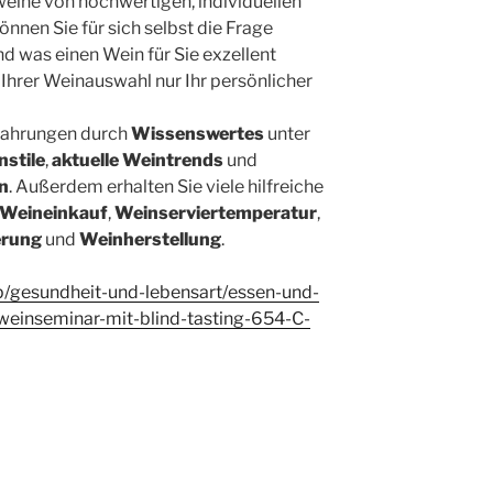
eine von hochwertigen, individuellen
nnen Sie für sich selbst die Frage
und was einen Wein für Sie exzellent
Ihrer Weinauswahl nur Ihr persönlicher
fahrungen durch
Wissenswertes
unter
nstile
,
aktuelle Weintrends
und
n
. Außerdem erhalten Sie viele hilfreiche
Weineinkauf
,
Weinserviertemperatur
,
erung
und
Weinherstellung
.
p/gesundheit-und-lebensart/essen-und-
-weinseminar-mit-blind-tasting-654-C-