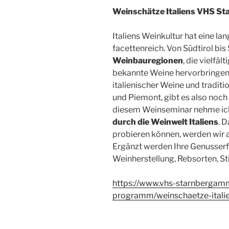
Weinschätze Italiens VHS 
Italiens Weinkultur hat eine l
facettenreich. Von Südtirol bis 
Weinbauregionen
, die vielfä
bekannte Weine hervorbringen
italienischer Weine und tradit
und Piemont, gibt es also noch
diesem Weinseminar nehme ich 
durch die Weinwelt Italiens
. 
probieren können, werden wir a
Ergänzt werden Ihre Genusser
Weinherstellung, Rebsorten, St
https://www.vhs-starnbergam
programm/weinschaetze-ital