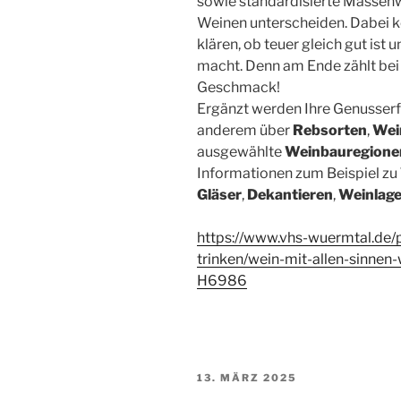
sowie standardisierte Massenw
Weinen unterscheiden. Dabei kö
klären, ob teuer gleich gut ist 
macht. Denn am Ende zählt bei 
Geschmack!
Ergänzt werden Ihre Genusser
anderem über
Rebsorten
,
Wei
ausgewählte
Weinbauregione
Informationen zum Beispiel zu
Gläser
,
Dekantieren
,
Weinlag
https://www.vhs-wuermtal.de/
trinken/wein-mit-allen-sinnen
H6986
VERÖFFENTLICHT
13. MÄRZ 2025
AM