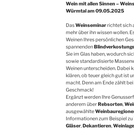
Wein mit allen Sinnen – Wein
Würmtal am 09.05.2025
Das
Weinseminar
richtet sich 
mehr über ihn wissen wollen. E
Weinen Ihres persönlichen Ges
spannenden
Blindverkostung
Sie im Glas haben, wodurch si
sowie standardisierte Massenw
Weinen unterscheiden. Dabei kö
klären, ob teuer gleich gut ist 
macht. Denn am Ende zählt bei 
Geschmack!
Ergänzt werden Ihre Genusser
anderem über
Rebsorten
,
Wei
ausgewählte
Weinbauregione
Informationen zum Beispiel zu
Gläser
,
Dekantieren
,
Weinlag