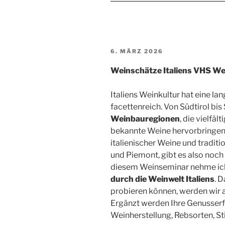
VERÖFFENTLICHT
6. MÄRZ 2026
AM
Weinschätze Italiens VHS W
Italiens Weinkultur hat eine l
facettenreich. Von Südtirol bis 
Weinbauregionen
, die vielfä
bekannte Weine hervorbringen
italienischer Weine und tradit
und Piemont, gibt es also noch
diesem Weinseminar nehme ich 
durch die Weinwelt Italiens
. 
probieren können, werden wir a
Ergänzt werden Ihre Genusser
Weinherstellung, Rebsorten, St