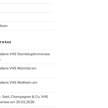
tizen
ITRÄGE
taliens VHS StarnbergAmmersee
6
taliens VHS Würmtal am
taliens VHS Weilheim am
 Sekt, Champagner & Co. VHS
ersee am 30.01.2026