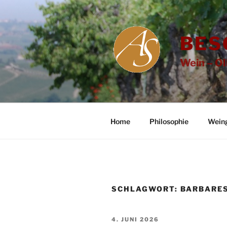
Zum
Inhalt
springen
BES
Wein – Ol
Home
Philosophie
Wein
SCHLAGWORT:
BARBARE
VERÖFFENTLICHT
4. JUNI 2026
AM