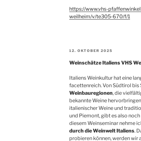
https://www.vhs-pfaffenwinkel
weilheim/v/te305-670/f/1
VERÖFFENTLICHT
12. OKTOBER 2025
AM
Weinschätze Italiens VHS We
Italiens Weinkultur hat eine l
facettenreich. Von Südtirol bis 
Weinbauregionen
, die vielfä
bekannte Weine hervorbringen
italienischer Weine und tradit
und Piemont, gibt es also noch
diesem Weinseminar nehme ich 
durch die Weinwelt Italiens
. 
probieren können, werden wir a