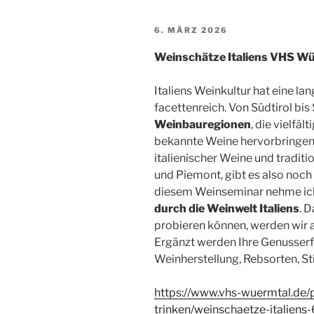
VERÖFFENTLICHT
6. MÄRZ 2026
AM
Weinschätze Italiens VHS W
Italiens Weinkultur hat eine l
facettenreich. Von Südtirol bis 
Weinbauregionen
, die vielfä
bekannte Weine hervorbringen
italienischer Weine und tradit
und Piemont, gibt es also noch
diesem Weinseminar nehme ich 
durch die Weinwelt Italiens
. 
probieren können, werden wir a
Ergänzt werden Ihre Genusser
Weinherstellung, Rebsorten, St
https://www.vhs-wuermtal.de/
trinken/weinschaetze-italien