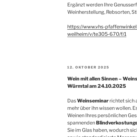
Ergänzt werden Ihre Genusser
Weinherstellung, Rebsorten, St
https://www.vhs-pfaffenwinkel
weilheim/v/te305-670/f/1
VERÖFFENTLICHT
12. OKTOBER 2025
AM
Wein mit allen Sinnen – Wein
Würmtal am 24.10.2025
Das
Weinseminar
richtet sich 
mehr über ihn wissen wollen. E
Weinen Ihres persönlichen Ges
spannenden
Blindverkostung
Sie im Glas haben, wodurch si