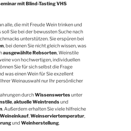
seminar mit Blind-Tasting VHS
an alle, die mit Freude Wein trinken und
s soll Sie bei der bewussten Suche nach
chmacks unterstützen. Sie erspüren bei
en
, bei denen Sie nicht gleich wissen, was
ch
ausgewählte Rebsorten
, Weinstile
eine von hochwertigen, individuellen
nnen Sie für sich selbst die Frage
und was einen Wein für Sie exzellent
Ihrer Weinauswahl nur Ihr persönlicher
fahrungen durch
Wissenswertes
unter
nstile
,
aktuelle Weintrends
und
n
. Außerdem erhalten Sie viele hilfreiche
Weineinkauf
,
Weinserviertemperatur
,
erung
und
Weinherstellung
.