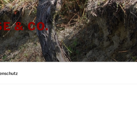
E & CO.
enschutz