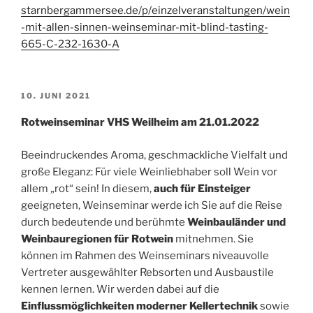
starnbergammersee.de/p/einzelveranstaltungen/wein
-mit-allen-sinnen-weinseminar-mit-blind-tasting-
665-C-232-1630-A
VERÖFFENTLICHT
10. JUNI 2021
AM
Rotweinseminar VHS Weilheim am 21.01.2022
Beeindruckendes Aroma, geschmackliche Vielfalt und
große Eleganz: Für viele Weinliebhaber soll Wein vor
allem „rot“ sein! In diesem,
auch für Einsteiger
geeigneten, Weinseminar werde ich Sie auf die Reise
durch bedeutende und berühmte
Weinbauländer und
Weinbauregionen für Rotwein
mitnehmen. Sie
können im Rahmen des Weinseminars niveauvolle
Vertreter ausgewählter Rebsorten und Ausbaustile
kennen lernen. Wir werden dabei auf die
Einflussmöglichkeiten moderner Kellertechnik
sowie