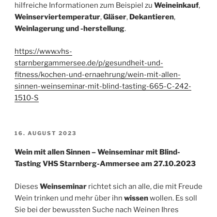
hilfreiche Informationen zum Beispiel zu
Weineinkauf
,
Weinserviertemperatur
,
Gläser
,
Dekantieren
,
Weinlagerung und -herstellung
.
https://www.vhs-
starnbergammersee.de/p/gesundheit-und-
fitness/kochen-und-ernaehrung/wein-mit-allen-
sinnen-weinseminar-mit-blind-tasting-665-C-242-
1510-S
VERÖFFENTLICHT
16. AUGUST 2023
AM
Wein mit allen Sinnen – Weinseminar mit Blind-
Tasting VHS Starnberg-Ammersee am 27.10.2023
Dieses
Weinseminar
richtet sich an alle, die mit Freude
Wein trinken und mehr über ihn
wissen
wollen. Es soll
Sie bei der bewussten Suche nach Weinen Ihres