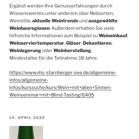
Ergänzt werden Ihre Genusserfahrungen durch
Wissenswertes unter anderem über Rebsorten,
Weinstile,
aktuelle Weintrends
und
ausgewählte
Weinbauregionen
. Außerdem erhalten Sie viele
hilfreiche Informationen zum Beispiel zu
Weineinkauf
,
Weinserviertemperatur
,
Gläser
,
Dekantieren
,
Weinlagerung
oder
Weinherstellung
.
Mindestalter für die Teilnahme: 18 Jahre.
https://www.vhs-starnberger-see.de/allgemeine-
infos/allgemeine-
infos/kurssuche/kurs/Wein+mit+allen+Sinnen-
Weinseminar+mit+Blind-Tasting/I1405
VERÖFFENTLICHT
10. APRIL 2020
AM