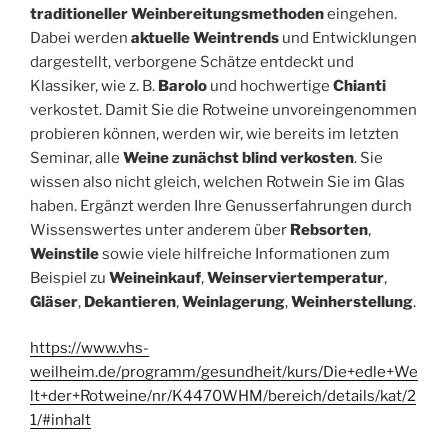
traditioneller Weinbereitungsmethoden
eingehen.
Dabei werden
aktuelle Weintrends
und Entwicklungen
dargestellt, verborgene Schätze entdeckt und
Klassiker, wie z. B.
Barolo
und hochwertige
Chianti
verkostet. Damit Sie die Rotweine unvoreingenommen
probieren können, werden wir, wie bereits im letzten
Seminar, alle
Weine zunächst blind verkosten
. Sie
wissen also nicht gleich, welchen Rotwein Sie im Glas
haben. Ergänzt werden Ihre Genusserfahrungen durch
Wissenswertes unter anderem über
Rebsorten
,
Weinstile
sowie viele hilfreiche Informationen zum
Beispiel zu
Weineinkauf
,
Weinserviertemperatur
,
Gläser
,
Dekantieren
,
Weinlagerung
,
Weinherstellung
.
https://www.vhs-
weilheim.de/programm/gesundheit/kurs/Die+edle+We
lt+der+Rotweine/nr/K4470WHM/bereich/details/kat/2
1/#inhalt