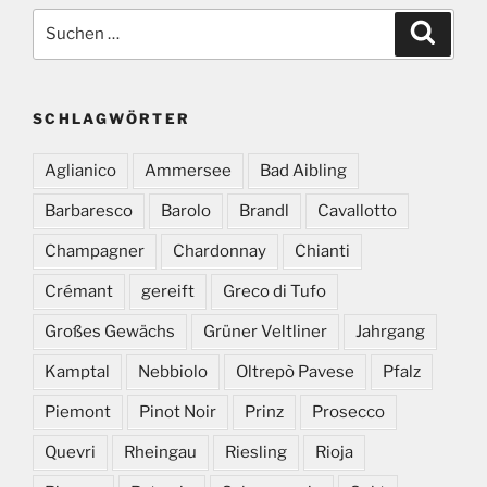
Suchen
Suche
nach:
SCHLAGWÖRTER
Aglianico
Ammersee
Bad Aibling
Barbaresco
Barolo
Brandl
Cavallotto
Champagner
Chardonnay
Chianti
Crémant
gereift
Greco di Tufo
Großes Gewächs
Grüner Veltliner
Jahrgang
Kamptal
Nebbiolo
Oltrepò Pavese
Pfalz
Piemont
Pinot Noir
Prinz
Prosecco
Quevri
Rheingau
Riesling
Rioja