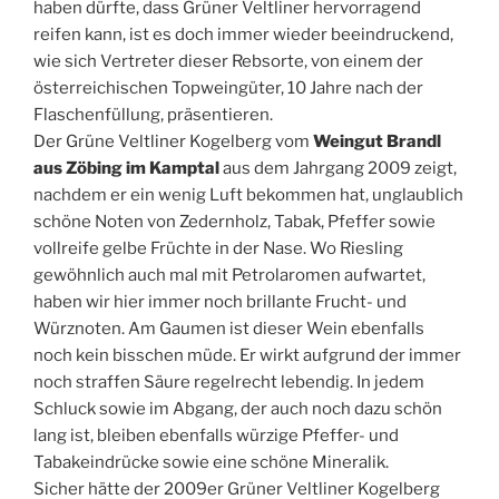
haben dürfte, dass Grüner Veltliner hervorragend
reifen kann, ist es doch immer wieder beeindruckend,
wie sich Vertreter dieser Rebsorte, von einem der
österreichischen Topweingüter, 10 Jahre nach der
Flaschenfüllung, präsentieren.
Der Grüne Veltliner Kogelberg vom
Weingut Brandl
aus Zöbing im Kamptal
aus dem Jahrgang 2009 zeigt,
nachdem er ein wenig Luft bekommen hat, unglaublich
schöne Noten von Zedernholz, Tabak, Pfeffer sowie
vollreife gelbe Früchte in der Nase. Wo Riesling
gewöhnlich auch mal mit Petrolaromen aufwartet,
haben wir hier immer noch brillante Frucht- und
Würznoten. Am Gaumen ist dieser Wein ebenfalls
noch kein bisschen müde. Er wirkt aufgrund der immer
noch straffen Säure regelrecht lebendig. In jedem
Schluck sowie im Abgang, der auch noch dazu schön
lang ist, bleiben ebenfalls würzige Pfeffer- und
Tabakeindrücke sowie eine schöne Mineralik.
Sicher hätte der 2009er Grüner Veltliner Kogelberg