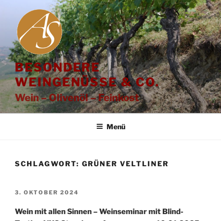
Zum
Inhalt
springen
BESONDERE
WEINGENÜSSE & CO.
Wein – Olivenöl – Feinkost
Menü
SCHLAGWORT:
GRÜNER VELTLINER
VERÖFFENTLICHT
3. OKTOBER 2024
AM
Wein mit allen Sinnen – Weinseminar mit Blind-