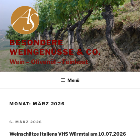
Zum
Inhalt
springen
BESONDERE
WEINGENÜSSE & CO.
Wein – Olivenöl – Feinkost
Menü
MONAT:
MÄRZ 2026
VERÖFFENTLICHT
6. MÄRZ 2026
AM
Weinschätze Italiens VHS Würmtal am 10.07.2026