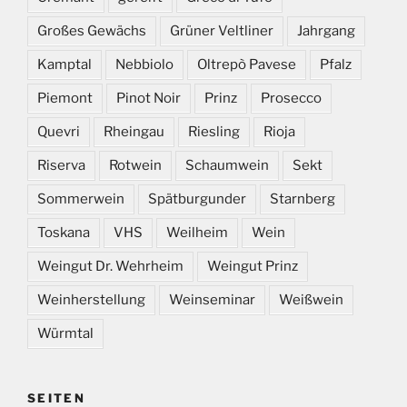
Großes Gewächs
Grüner Veltliner
Jahrgang
Kamptal
Nebbiolo
Oltrepò Pavese
Pfalz
Piemont
Pinot Noir
Prinz
Prosecco
Quevri
Rheingau
Riesling
Rioja
Riserva
Rotwein
Schaumwein
Sekt
Sommerwein
Spätburgunder
Starnberg
Toskana
VHS
Weilheim
Wein
Weingut Dr. Wehrheim
Weingut Prinz
Weinherstellung
Weinseminar
Weißwein
Würmtal
SEITEN