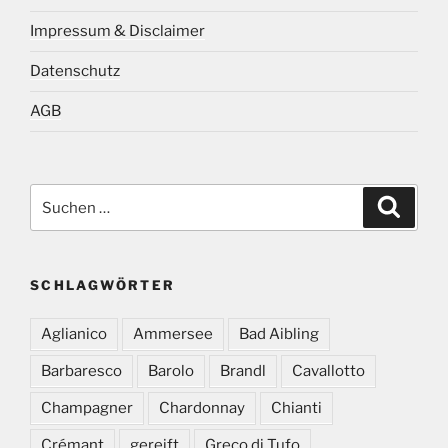
Impressum & Disclaimer
Datenschutz
AGB
Suchen
Suche
nach:
SCHLAGWÖRTER
Aglianico
Ammersee
Bad Aibling
Barbaresco
Barolo
Brandl
Cavallotto
Champagner
Chardonnay
Chianti
Crémant
gereift
Greco di Tufo