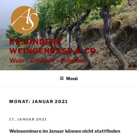
Zum
Inhalt
springen
BESONDERE
WEINGENÜSSE & CO.
Wein – Olivenöl – Feinkost
Menü
MONAT:
JANUAR 2021
VERÖFFENTLICHT
17. JANUAR 2021
AM
Weinseminare im Januar können nicht stattfinden