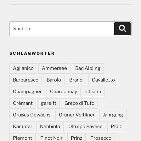
Suchen
Suche
nach:
SCHLAGWÖRTER
Aglianico
Ammersee
Bad Aibling
Barbaresco
Barolo
Brandl
Cavallotto
Champagner
Chardonnay
Chianti
Crémant
gereift
Greco di Tufo
Großes Gewächs
Grüner Veltliner
Jahrgang
Kamptal
Nebbiolo
Oltrepò Pavese
Pfalz
Piemont
Pinot Noir
Prinz
Prosecco