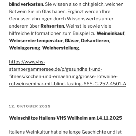
blind verkosten
. Sie wissen also nicht gleich, welchen
Rotwein Sie im Glas haben. Ergänzt werden Ihre
Genusserfahrungen durch Wissenswertes unter
anderem über
Rebsorten
, Weinstile sowie viele
hilfreiche Informationen zum Beispiel zu
Weineinkauf
,
Weinserviertemperatur
,
Gläser
,
Dekantieren
,
Weinlagerung
,
Weinherstellung
.
https://www.vhs-
starnbergammersee.de/p/gesundheit-und-
fitness/kochen-und-ernaehrung/grosse-rotweine-
rotweinseminar-mit-blind-tasting-665-C-252-4501-A
VERÖFFENTLICHT
12. OKTOBER 2025
AM
Weinschätze Italiens VHS Weilheim am 14.11.2025
Italiens Weinkultur hat eine lange Geschichte und ist