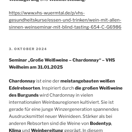
https://www.vhs-wuermtal.de/p/vhs-
gesundheitskurse/essen-und-trinken/wein-mit-allen-
sinnen-weinseminar-mit-blind-tasting-654-C-G6986
VERÖFFENTLICHT
3. OKTOBER 2024
AM
Seminar „Große Weißweine – Chardonnay“ – VHS
Weilheim am 31.01.2025
Chardonnay
ist eine der
meistangebauten weißen
Edelrebsorten
. Inspiriert durch
die großen Weißweine
des Burgunds
wird Chardonnay in vielen
internationalen Weinbauregionen kultiviert. Sie ist
gerade für eine junge Winzergeneration spannendes
Ausdrucksmittel neuer Weinideen. Stärker als bei
anderen Rebsorten sind die Weine von
Bodentyp
,
Klima
und
Weinbereitung
geprägt. In diesem