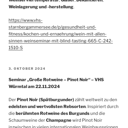
Weinserviertemperatur
,
Gläser
,
Dekantieren
,
Weinlagerung und -herstellung
.
https://www.vhs-
starnbergammersee.de/p/gesundheit-und-
fitness/kochen-und-ernaehrung/wein-mit-allen-
sinnen-weinseminar-mit-blind-tasting-665-C-242-
1510-S
VERÖFFENTLICHT
3. OKTOBER 2024
AM
Seminar „Große Rotweine – Pinot Noir“ – VHS
Würmtal am 22.11.2024
Der
Pinot Noir (Spätburgunder)
zählt weltweit zu den
edelsten und wertvollsten Rebsorten
. Inspiriert durch
die
berühmten Rotweine des Burgunds
und die
Schaumweine der
Champagne
wird Pinot Noir
inzwischen in vielen internationalen Weinbauregionen