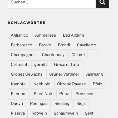
Suche
nach:
SCHLAGWÖRTER
Aglianico
Ammersee
Bad Aibling
Barbaresco
Barolo
Brandl
Cavallotto
Champagner
Chardonnay
Chianti
Crémant
gereift
Greco di Tufo
Großes Gewächs
Grüner Veltliner
Jahrgang
Kamptal
Nebbiolo
Oltrepò Pavese
Pfalz
Piemont
Pinot Noir
Prinz
Prosecco
Quevri
Rheingau
Riesling
Rioja
Riserva
Rotwein
Schaumwein
Sekt