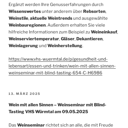
Ergänzt werden Ihre Genusserfahrungen durch
Wissenswertes
unter anderem über
Rebsorten
,
Weinstile
,
aktuelle Weintrends
und ausgewählte
Weinbauregionen
. Außerdem erhalten Sie viele
hilfreiche Informationen zum Beispiel zu
Weineinkauf
,
Weinserviertemperatur
,
Gläser
,
Dekantieren
,
Weinlagerung
und
Weinherstellung
.
https://www.vhs-wuermtal.de/p/gesundheit-und-
lebensart/essen-und-trinken/wein-mit-allen-sinnen-
weinseminar-mit-blind-tasting-654-C-H6986
VERÖFFENTLICHT
13. MÄRZ 2025
AM
Wein mit allen Sinnen – Weinseminar mit Blind-
Tasting VHS Würmtal am 09.05.2025
Das
Weinseminar
richtet sich an alle, die mit Freude