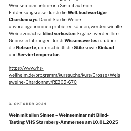
Weinseminar nehme ich Sie mit auf eine
Entdeckungsreise durch die
Welt hochwertiger
Chardonnays
. Damit Sie die Weine
unvoreingenommen probieren können, werden wir alle
Weine zunächst
blind verkosten
. Ergänzt werden Ihre
Genusserfahrungen durch
Wissenswertes
u. a. über
die
Rebsorte
, unterschiedliche
Stile
sowie
Einkauf
und
Serviertemperatur
.
https://www.vhs-
weilheim.de/programm/kurssuche/kurs/Grosse+Weis
sweine-Chardonnay/RE305-670
VERÖFFENTLICHT
3. OKTOBER 2024
AM
Wein mit allen Sinnen – Weinseminar mit Blind-
Tasting VHS Starnberg-Ammersee am 10.01.2025