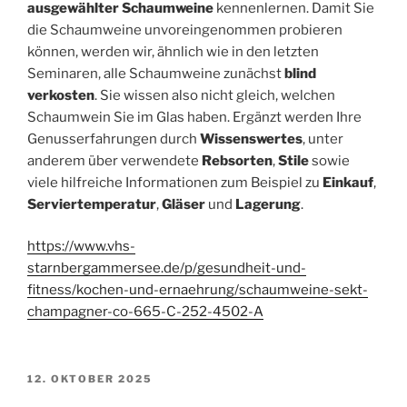
ausgewählter Schaumweine
kennenlernen. Damit Sie
die Schaumweine unvoreingenommen probieren
können, werden wir, ähnlich wie in den letzten
Seminaren, alle Schaumweine zunächst
blind
verkosten
. Sie wissen also nicht gleich, welchen
Schaumwein Sie im Glas haben. Ergänzt werden Ihre
Genusserfahrungen durch
Wissenswertes
, unter
anderem über verwendete
Rebsorten
,
Stile
sowie
viele hilfreiche Informationen zum Beispiel zu
Einkauf
,
Serviertemperatur
,
Gläser
und
Lagerung
.
https://www.vhs-
starnbergammersee.de/p/gesundheit-und-
fitness/kochen-und-ernaehrung/schaumweine-sekt-
champagner-co-665-C-252-4502-A
VERÖFFENTLICHT
12. OKTOBER 2025
AM