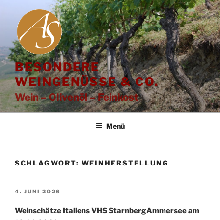
Zum
Inhalt
springen
BESONDERE
WEINGENÜSSE & CO.
Wein – Olivenöl – Feinkost
Menü
SCHLAGWORT:
WEINHERSTELLUNG
VERÖFFENTLICHT
4. JUNI 2026
AM
Weinschätze Italiens VHS StarnbergAmmersee am