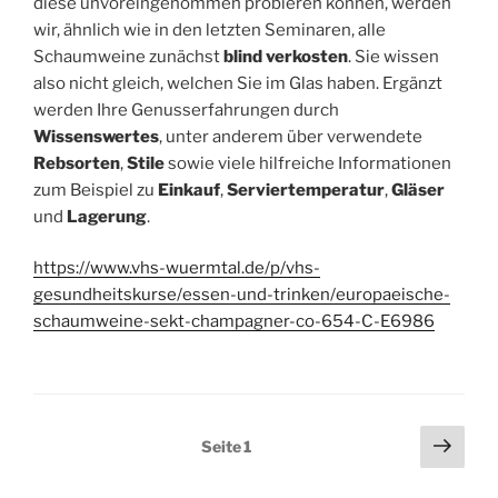
diese unvoreingenommen probieren können, werden
wir, ähnlich wie in den letzten Seminaren, alle
Schaumweine zunächst
blind verkosten
. Sie wissen
also nicht gleich, welchen Sie im Glas haben. Ergänzt
werden Ihre Genusserfahrungen durch
Wissenswertes
, unter anderem über verwendete
Rebsorten
,
Stile
sowie viele hilfreiche Informationen
zum Beispiel zu
Einkauf
,
Serviertemperatur
,
Gläser
und
Lagerung
.
https://www.vhs-wuermtal.de/p/vhs-
gesundheitskurse/essen-und-trinken/europaeische-
schaumweine-sekt-champagner-co-654-C-E6986
Seitennummerierung
Näch
Seite
1
Seit
der