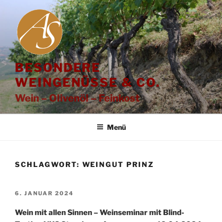
Zum
Inhalt
springen
BESONDERE
WEINGENÜSSE & CO.
Wein – Olivenöl – Feinkost
Menü
SCHLAGWORT:
WEINGUT PRINZ
VERÖFFENTLICHT
6. JANUAR 2024
AM
Wein mit allen Sinnen – Weinseminar mit Blind-