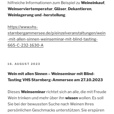
hilfreiche Informationen zum Beispiel zu
Weineinkauf
,
Weinserviertemperatur
,
Gläser
,
Dekantieren
,
Weinlagerung und -herstellung
.
https://www.vhs-
starnbergammersee.de/p/einzelveranstaltungen/wein
-mit-allen-sinnen-weinseminar-mit-blind-tasting-
665-C-232-1630-A
VERÖFFENTLICHT
16. AUGUST 2023
AM
Wein mit allen Sinnen – Weinseminar mit Blind-
Tasting VHS Starnberg-Ammersee am 27.10.2023
Dieses
Weinseminar
richtet sich an alle, die mit Freude
Wein trinken und mehr über ihn
wissen
wollen. Es soll
Sie bei der bewussten Suche nach Weinen Ihres
persönlichen Geschmacks unterstützen. Sie erspüren