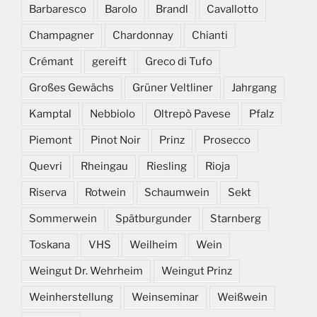
Barbaresco
Barolo
Brandl
Cavallotto
Champagner
Chardonnay
Chianti
Crémant
gereift
Greco di Tufo
Großes Gewächs
Grüner Veltliner
Jahrgang
Kamptal
Nebbiolo
Oltrepò Pavese
Pfalz
Piemont
Pinot Noir
Prinz
Prosecco
Quevri
Rheingau
Riesling
Rioja
Riserva
Rotwein
Schaumwein
Sekt
Sommerwein
Spätburgunder
Starnberg
Toskana
VHS
Weilheim
Wein
Weingut Dr. Wehrheim
Weingut Prinz
Weinherstellung
Weinseminar
Weißwein