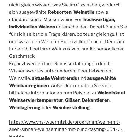
nicht gleich wissen, was Sie im Glas haben, wodurch
sich ausgewählte
Rebsorten
,
Weinstile
sowie
standardisierte Massenweine von
hochwertigen,
individuellen Weinen
unterscheiden. Dabei können Sie
für sich selbst die Frage klären, ob teuer gleich gut ist
und was einen Wein für Sie exzellent macht. Denn am
Ende zählt bei Ihrer Weinauswahl nur Ihr persönlicher
Geschmack!
Ergänzt werden Ihre Genusserfahrungen durch
Wissenswertes unter anderem über Rebsorten,
Weinstile,
aktuelle Weintrends
und
ausgewählte
Weinbauregionen
. Außerdem erhalten Sie viele
hilfreiche Informationen zum Beispiel zu
Weineinkauf
,
Weinserviertemperatur
,
Gläser
,
Dekantieren
,
Weinlagerung
oder
Weinherstellung
.
https://www.vhs-wuermtal.de/programm/wein-mit-
allen-sinnen-weinseminar-mit-blind-tasting-654-C-
B6986