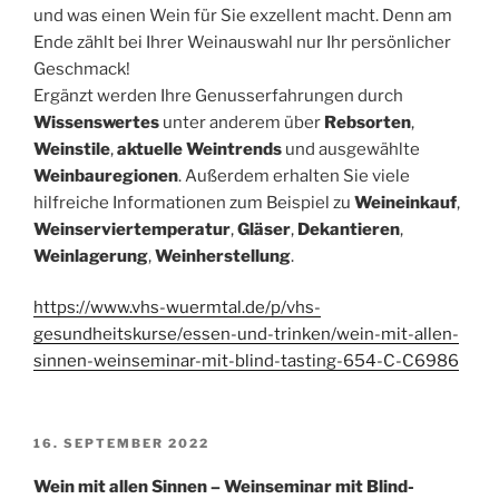
und was einen Wein für Sie exzellent macht. Denn am
Ende zählt bei Ihrer Weinauswahl nur Ihr persönlicher
Geschmack!
Ergänzt werden Ihre Genusserfahrungen durch
Wissenswertes
unter anderem über
Rebsorten
,
Weinstile
,
aktuelle Weintrends
und ausgewählte
Weinbauregionen
. Außerdem erhalten Sie viele
hilfreiche Informationen zum Beispiel zu
Weineinkauf
,
Weinserviertemperatur
,
Gläser
,
Dekantieren
,
Weinlagerung
,
Weinherstellung
.
https://www.vhs-wuermtal.de/p/vhs-
gesundheitskurse/essen-und-trinken/wein-mit-allen-
sinnen-weinseminar-mit-blind-tasting-654-C-C6986
VERÖFFENTLICHT
16. SEPTEMBER 2022
AM
Wein mit allen Sinnen – Weinseminar mit Blind-