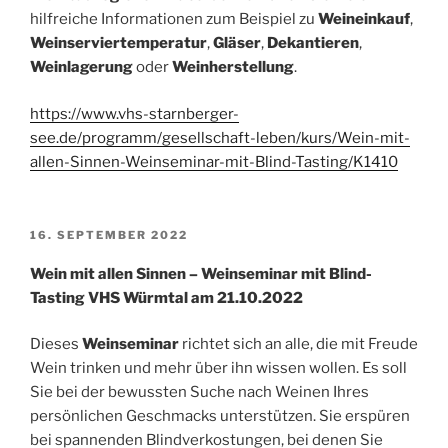
hilfreiche Informationen zum Beispiel zu
Weineinkauf
,
Weinserviertemperatur
,
Gläser
,
Dekantieren
,
Weinlagerung
oder
Weinherstellung
.
https://www.vhs-starnberger-
see.de/programm/gesellschaft-leben/kurs/Wein-mit-
allen-Sinnen-Weinseminar-mit-Blind-Tasting/K1410
VERÖFFENTLICHT
16. SEPTEMBER 2022
AM
Wein mit allen Sinnen – Weinseminar mit Blind-
Tasting VHS Würmtal am 21.10.2022
Dieses
Weinseminar
richtet sich an alle, die mit Freude
Wein trinken und mehr über ihn wissen wollen. Es soll
Sie bei der bewussten Suche nach Weinen Ihres
persönlichen Geschmacks unterstützen. Sie erspüren
bei spannenden Blindverkostungen, bei denen Sie