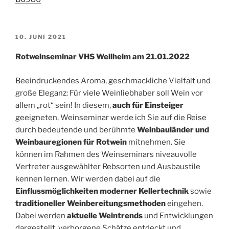
VERÖFFENTLICHT
10. JUNI 2021
AM
Rotweinseminar VHS Weilheim am 21.01.2022
Beeindruckendes Aroma, geschmackliche Vielfalt und
große Eleganz: Für viele Weinliebhaber soll Wein vor
allem „rot“ sein! In diesem,
auch für Einsteiger
geeigneten, Weinseminar werde ich Sie auf die Reise
durch bedeutende und berühmte
Weinbauländer und
Weinbauregionen für Rotwein
mitnehmen. Sie
können im Rahmen des Weinseminars niveauvolle
Vertreter ausgewählter Rebsorten und Ausbaustile
kennen lernen. Wir werden dabei auf die
Einflussmöglichkeiten moderner Kellertechnik
sowie
traditioneller Weinbereitungsmethoden
eingehen.
Dabei werden
aktuelle Weintrends
und Entwicklungen
dargestellt, verborgene Schätze entdeckt und