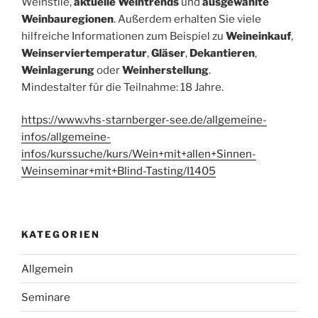
Weinstile,
aktuelle Weintrends
und
ausgewählte
Weinbauregionen
. Außerdem erhalten Sie viele
hilfreiche Informationen zum Beispiel zu
Weineinkauf
,
Weinserviertemperatur
,
Gläser
,
Dekantieren
,
Weinlagerung
oder
Weinherstellung
.
Mindestalter für die Teilnahme: 18 Jahre.
https://www.vhs-starnberger-see.de/allgemeine-
infos/allgemeine-
infos/kurssuche/kurs/Wein+mit+allen+Sinnen-
Weinseminar+mit+Blind-Tasting/I1405
KATEGORIEN
Allgemein
Seminare