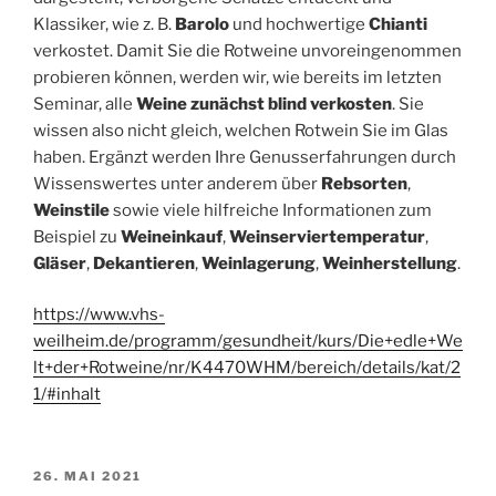
Klassiker, wie z. B.
Barolo
und hochwertige
Chianti
verkostet. Damit Sie die Rotweine unvoreingenommen
probieren können, werden wir, wie bereits im letzten
Seminar, alle
Weine zunächst blind verkosten
. Sie
wissen also nicht gleich, welchen Rotwein Sie im Glas
haben. Ergänzt werden Ihre Genusserfahrungen durch
Wissenswertes unter anderem über
Rebsorten
,
Weinstile
sowie viele hilfreiche Informationen zum
Beispiel zu
Weineinkauf
,
Weinserviertemperatur
,
Gläser
,
Dekantieren
,
Weinlagerung
,
Weinherstellung
.
https://www.vhs-
weilheim.de/programm/gesundheit/kurs/Die+edle+We
lt+der+Rotweine/nr/K4470WHM/bereich/details/kat/2
1/#inhalt
VERÖFFENTLICHT
26. MAI 2021
AM