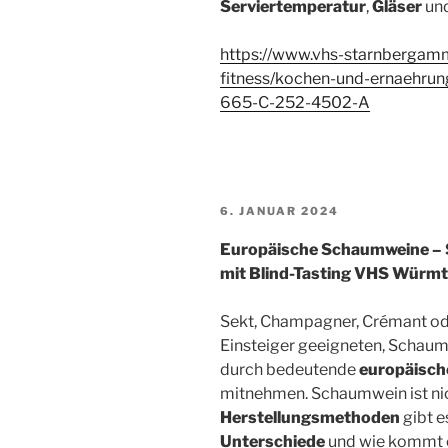
Serviertemperatur
,
Gläser
un
https://www.vhs-starnbergam
fitness/kochen-und-ernaehru
665-C-252-4502-A
VERÖFFENTLICHT
6. JANUAR 2024
AM
Europäische Schaumweine – 
mit Blind-Tasting VHS Würm
Sekt, Champagner, Crémant ode
Einsteiger geeigneten, Schaum
durch bedeutende
europäisch
mitnehmen. Schaumwein ist ni
Herstellungsmethoden
gibt e
Unterschiede
und wie kommt e