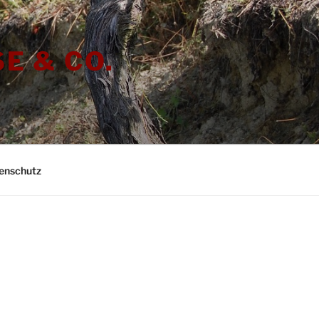
E & CO.
enschutz