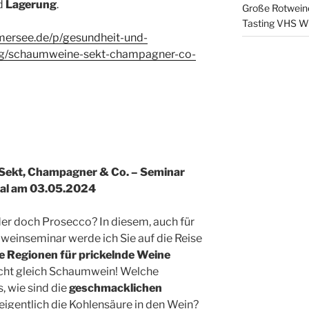
d
Lagerung
.
Große Rotweine
Tasting VHS W
mersee.de/p/gesundheit-und-
ng/schaumweine-sekt-champagner-co-
Sekt, Champagner & Co. – Seminar
tal am 03.05.2024
r doch Prosecco? In diesem, auch für
weinseminar werde ich Sie auf die Reise
e Regionen für prickelnde Weine
cht gleich Schaumwein! Welche
s, wie sind die
geschmacklichen
igentlich die Kohlensäure in den Wein?