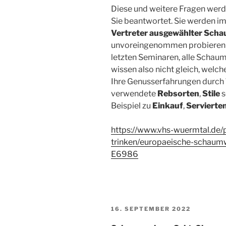
Diese und weitere Fragen wer
Sie beantwortet. Sie werden 
Vertreter ausgewählter Sch
unvoreingenommen probieren kö
letzten Seminaren, alle Scha
wissen also nicht gleich, welc
Ihre Genusserfahrungen durch
verwendete
Rebsorten
,
Stile
s
Beispiel zu
Einkauf
,
Servierte
https://www.vhs-wuermtal.de/
trinken/europaeische-schau
E6986
VERÖFFENTLICHT
16. SEPTEMBER 2022
AM