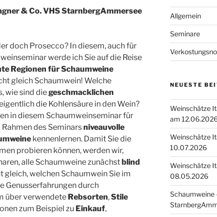
agner & Co. VHS StarnbergAmmersee
Allgemein
Seminare
r doch Prosecco? In diesem, auch für
Verkostungsno
weinseminar werde ich Sie auf die Reise
te Regionen für Schaumweine
cht gleich Schaumwein! Welche
NEUESTE BE
s, wie sind die
geschmacklichen
igentlich die Kohlensäure in den Wein?
Weinschätze I
den in diesem Schaumweinseminar für
am 12.06.202
im Rahmen des Seminars
niveauvolle
Weinschätze I
aumweine
kennenlernen. Damit Sie die
10.07.2026
n probieren können, werden wir,
minaren, alle Schaumweine zunächst
blind
Weinschätze I
cht gleich, welchen Schaumwein Sie im
08.05.2026
re Genusserfahrungen durch
Schaumweine –
em über verwendete
Rebsorten
,
Stile
StarnbergAmm
tionen zum Beispiel zu
Einkauf
,