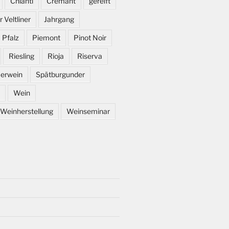
Chianti
Crémant
gereift
 Veltliner
Jahrgang
Pfalz
Piemont
Pinot Noir
Riesling
Rioja
Riserva
erwein
Spätburgunder
Wein
Weinherstellung
Weinseminar