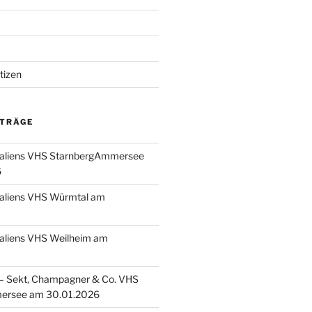
tizen
ITRÄGE
taliens VHS StarnbergAmmersee
6
taliens VHS Würmtal am
taliens VHS Weilheim am
 Sekt, Champagner & Co. VHS
ersee am 30.01.2026