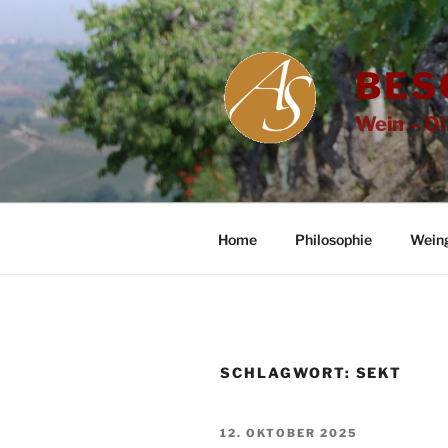
Zum
Inhalt
springen
BES
Wein – Ol
Home
Philosophie
Wein
SCHLAGWORT:
SEKT
VERÖFFENTLICHT
12. OKTOBER 2025
AM