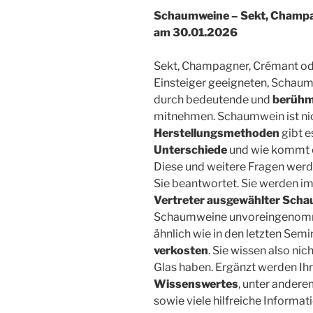
Schaumweine – Sekt, Champ
am 30.01.2026
Sekt, Champagner, Crémant ode
Einsteiger geeigneten, Schaum
durch bedeutende und
berühm
mitnehmen. Schaumwein ist ni
Herstellungsmethoden
gibt e
Unterschiede
und wie kommt e
Diese und weitere Fragen wer
Sie beantwortet. Sie werden 
Vertreter ausgewählter Sch
Schaumweine unvoreingenomme
ähnlich wie in den letzten Se
verkosten
. Sie wissen also ni
Glas haben. Ergänzt werden Ih
Wissenswertes
, unter ander
sowie viele hilfreiche Informa