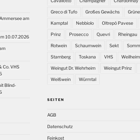
Cavallotto
Champagner
Chardonnay
Greco di Tufo
Großes Gewächs
Grüner
rgAmmersee am
Kamptal
Nebbiolo
Oltrepò Pavese
Prinz
Prosecco
Quevri
Rheingau
 am 10.07.2026
Rotwein
Schaumwein
Sekt
Somm
 am
Starnberg
Toskana
VHS
Weilheim
& Co. VHS
Weingut Dr. Wehrheim
Weingut Prinz
6
Weißwein
Würmtal
t Blind-
6
SEITEN
AGB
Datenschutz
Feinkost