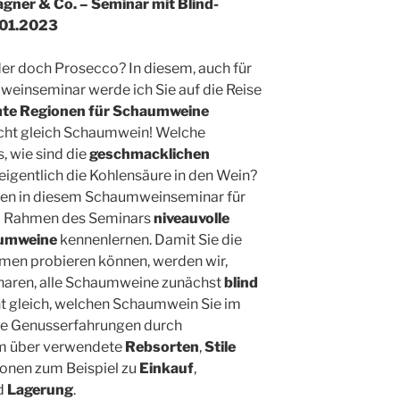
ner & Co. – Seminar mit Blind-
.01.2023
r doch Prosecco? In diesem, auch für
weinseminar werde ich Sie auf die Reise
te Regionen für Schaumweine
cht gleich Schaumwein! Welche
s, wie sind die
geschmacklichen
igentlich die Kohlensäure in den Wein?
den in diesem Schaumweinseminar für
im Rahmen des Seminars
niveauvolle
aumweine
kennenlernen. Damit Sie die
n probieren können, werden wir,
minaren, alle Schaumweine zunächst
blind
cht gleich, welchen Schaumwein Sie im
re Genusserfahrungen durch
em über verwendete
Rebsorten
,
Stile
tionen zum Beispiel zu
Einkauf
,
d
Lagerung
.