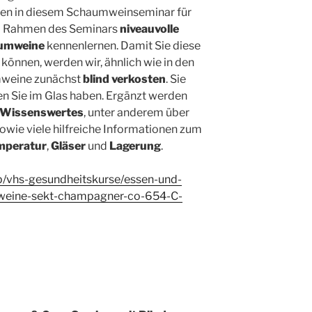
den in diesem Schaumweinseminar für
im Rahmen des Seminars
niveauvolle
aumweine
kennenlernen. Damit Sie diese
nnen, werden wir, ähnlich wie in den
umweine zunächst
blind verkosten
. Sie
hen Sie im Glas haben. Ergänzt werden
Wissenswertes
, unter anderem über
owie viele hilfreiche Informationen zum
mperatur
,
Gläser
und
Lagerung
.
p/vhs-gesundheitskurse/essen-und-
mweine-sekt-champagner-co-654-C-