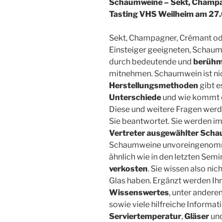
Schaumweine – Sekt, Champag
Tasting VHS Weilheim am 27
Sekt, Champagner, Crémant ode
Einsteiger geeigneten, Schaum
durch bedeutende und
berühm
mitnehmen. Schaumwein ist ni
Herstellungsmethoden
gibt e
Unterschiede
und wie kommt e
Diese und weitere Fragen wer
Sie beantwortet. Sie werden 
Vertreter ausgewählter Sch
Schaumweine unvoreingenomme
ähnlich wie in den letzten Se
verkosten
. Sie wissen also ni
Glas haben. Ergänzt werden Ih
Wissenswertes
, unter ander
sowie viele hilfreiche Informa
Serviertemperatur
,
Gläser
un