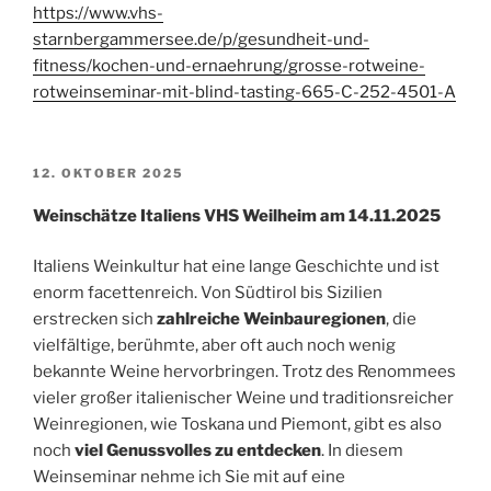
https://www.vhs-
starnbergammersee.de/p/gesundheit-und-
fitness/kochen-und-ernaehrung/grosse-rotweine-
rotweinseminar-mit-blind-tasting-665-C-252-4501-A
VERÖFFENTLICHT
12. OKTOBER 2025
AM
Weinschätze Italiens VHS Weilheim am 14.11.2025
Italiens Weinkultur hat eine lange Geschichte und ist
enorm facettenreich. Von Südtirol bis Sizilien
erstrecken sich
zahlreiche Weinbauregionen
, die
vielfältige, berühmte, aber oft auch noch wenig
bekannte Weine hervorbringen. Trotz des Renommees
vieler großer italienischer Weine und traditionsreicher
Weinregionen, wie Toskana und Piemont, gibt es also
noch
viel Genussvolles zu entdecken
. In diesem
Weinseminar nehme ich Sie mit auf eine