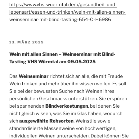
https://www.vhs-wuermtal.de/p/gesundheit-und-
lebensart/essen-und-trinken/wein-mit-allen-sinnen-
weinseminar-mit-blind-tasting-654-C-H6986
VERÖFFENTLICHT
13. MÄRZ 2025
AM
Wein mit allen Sinnen – Weinseminar mit Blind-
Tasting VHS Würmtal am 09.05.2025
Das
Weinseminar
richtet sich an alle, die mit Freude
Wein trinken und mehr über ihn wissen wollen. Es soll
Sie bei der bewussten Suche nach Weinen Ihres
persönlichen Geschmacks unterstützen. Sie erspüren
bei spannenden
Blindverkostungen
, bei denen Sie
nicht gleich wissen, was Sie im Glas haben, wodurch
sich
ausgewählte Rebsorten
, Weinstile sowie
standardisierte Massenweine von hochwertigen,
individuellen Weinen unterscheiden. Dabei können Sie