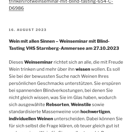
trinken/rotweinseminar-mit-blind-tasting-654-C-
D6986
VERÖFFENTLICHT
16. AUGUST 2023
AM
Wein mit allen Sinnen – Weinseminar mit Blind-
Tasting VHS Starnberg-Ammersee am 27.10.2023
Dieses
Weinseminar
richtet sich an alle, die mit Freude
Wein trinken und mehr über ihn
wissen
wollen. Es soll
Sie bei der bewussten Suche nach Weinen Ihres
persönlichen Geschmacks unterstützen. Sie erspüren
bei spannenden Blindverkostungen, bei denen Sie
nicht gleich wissen, was Sie im Glas haben, wodurch
sich ausgewählte
Rebsorten
,
Weinstile
sowie
standardisierte Massenweine von
hochwertigen
,
individuellen Weinen
unterscheiden. Dabei können Sie
für sich selbst die Frage klären, ob teuer gleich gut ist