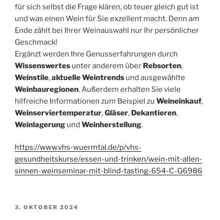
für sich selbst die Frage klären, ob teuer gleich gut ist
und was einen Wein für Sie exzellent macht. Denn am
Ende zählt bei Ihrer Weinauswahl nur Ihr persönlicher
Geschmack!
Ergänzt werden Ihre Genusserfahrungen durch
Wissenswertes
unter anderem über
Rebsorten
,
Weinstile
,
aktuelle Weintrends
und ausgewählte
Weinbauregionen
. Außerdem erhalten Sie viele
hilfreiche Informationen zum Beispiel zu
Weineinkauf
,
Weinserviertemperatur
,
Gläser
,
Dekantieren
,
Weinlagerung
und
Weinherstellung
.
https://www.vhs-wuermtal.de/p/vhs-
gesundheitskurse/essen-und-trinken/wein-mit-allen-
sinnen-weinseminar-mit-blind-tasting-654-C-G6986
VERÖFFENTLICHT
3. OKTOBER 2024
AM