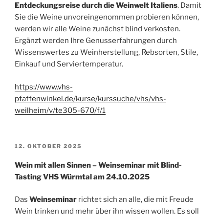
Entdeckungsreise durch die Weinwelt Italiens
. Damit
Sie die Weine unvoreingenommen probieren können,
werden wir alle Weine zunächst blind verkosten.
Ergänzt werden Ihre Genusserfahrungen durch
Wissenswertes zu Weinherstellung, Rebsorten, Stile,
Einkauf und Serviertemperatur.
https://www.vhs-
pfaffenwinkel.de/kurse/kurssuche/vhs/vhs-
weilheim/v/te305-670/f/1
VERÖFFENTLICHT
12. OKTOBER 2025
AM
Wein mit allen Sinnen – Weinseminar mit Blind-
Tasting VHS Würmtal am 24.10.2025
Das
Weinseminar
richtet sich an alle, die mit Freude
Wein trinken und mehr über ihn wissen wollen. Es soll