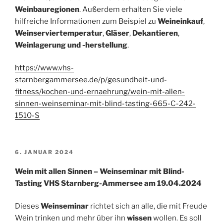
Weinbauregionen
. Außerdem erhalten Sie viele
hilfreiche Informationen zum Beispiel zu
Weineinkauf
,
Weinserviertemperatur
,
Gläser
,
Dekantieren
,
Weinlagerung und -herstellung
.
https://www.vhs-
starnbergammersee.de/p/gesundheit-und-
fitness/kochen-und-ernaehrung/wein-mit-allen-
sinnen-weinseminar-mit-blind-tasting-665-C-242-
1510-S
VERÖFFENTLICHT
6. JANUAR 2024
AM
Wein mit allen Sinnen – Weinseminar mit Blind-
Tasting VHS Starnberg-Ammersee am 19.04.2024
Dieses
Weinseminar
richtet sich an alle, die mit Freude
Wein trinken und mehr über ihn
wissen
wollen. Es soll