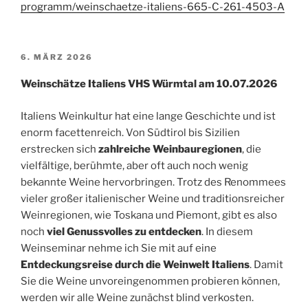
programm/weinschaetze-italiens-665-C-261-4503-A
VERÖFFENTLICHT
6. MÄRZ 2026
AM
Weinschätze Italiens VHS Würmtal am 10.07.2026
Italiens Weinkultur hat eine lange Geschichte und ist
enorm facettenreich. Von Südtirol bis Sizilien
erstrecken sich
zahlreiche Weinbauregionen
, die
vielfältige, berühmte, aber oft auch noch wenig
bekannte Weine hervorbringen. Trotz des Renommees
vieler großer italienischer Weine und traditionsreicher
Weinregionen, wie Toskana und Piemont, gibt es also
noch
viel Genussvolles zu entdecken
. In diesem
Weinseminar nehme ich Sie mit auf eine
Entdeckungsreise durch die Weinwelt Italiens
. Damit
Sie die Weine unvoreingenommen probieren können,
werden wir alle Weine zunächst blind verkosten.