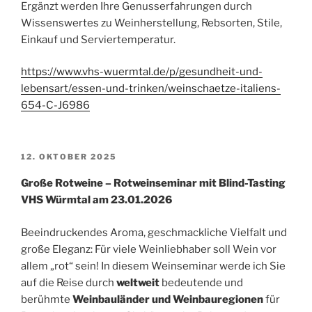
Ergänzt werden Ihre Genusserfahrungen durch
Wissenswertes zu Weinherstellung, Rebsorten, Stile,
Einkauf und Serviertemperatur.
https://www.vhs-wuermtal.de/p/gesundheit-und-
lebensart/essen-und-trinken/weinschaetze-italiens-
654-C-J6986
VERÖFFENTLICHT
12. OKTOBER 2025
AM
Große Rotweine – Rotweinseminar mit Blind-Tasting
VHS Würmtal am 23.01.2026
Beeindruckendes Aroma, geschmackliche Vielfalt und
große Eleganz: Für viele Weinliebhaber soll Wein vor
allem „rot“ sein! In diesem Weinseminar werde ich Sie
auf die Reise durch
weltweit
bedeutende und
berühmte
Weinbauländer und Weinbauregionen
für