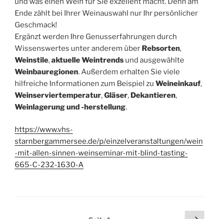
und was einen Wein für Sie exzellent macht. Denn am
Ende zählt bei Ihrer Weinauswahl nur Ihr persönlicher
Geschmack!
Ergänzt werden Ihre Genusserfahrungen durch
Wissenswertes unter anderem über
Rebsorten
,
Weinstile
,
aktuelle Weintrends
und ausgewählte
Weinbauregionen
. Außerdem erhalten Sie viele
hilfreiche Informationen zum Beispiel zu
Weineinkauf
,
Weinserviertemperatur
,
Gläser
,
Dekantieren
,
Weinlagerung und -herstellung
.
https://www.vhs-
starnbergammersee.de/p/einzelveranstaltungen/wein
-mit-allen-sinnen-weinseminar-mit-blind-tasting-
665-C-232-1630-A
Seitennummerierung
Näch