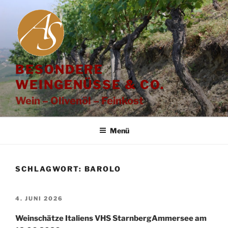
Zum
Inhalt
springen
BESONDERE
WEINGENÜSSE & CO.
Wein – Olivenöl – Feinkost
Menü
SCHLAGWORT:
BAROLO
VERÖFFENTLICHT
4. JUNI 2026
AM
Weinschätze Italiens VHS StarnbergAmmersee am