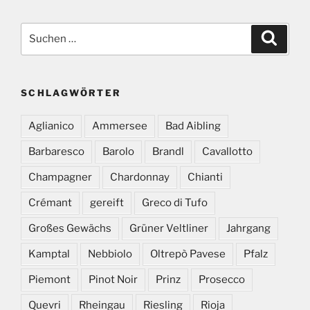
Suchen
Suche
nach:
SCHLAGWÖRTER
Aglianico
Ammersee
Bad Aibling
Barbaresco
Barolo
Brandl
Cavallotto
Champagner
Chardonnay
Chianti
Crémant
gereift
Greco di Tufo
Großes Gewächs
Grüner Veltliner
Jahrgang
Kamptal
Nebbiolo
Oltrepò Pavese
Pfalz
Piemont
Pinot Noir
Prinz
Prosecco
Quevri
Rheingau
Riesling
Rioja