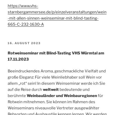
https://www.vhs-
starnbergammersee.de/p/einzelveranstaltungen/wein
-mit-allen-sinnen-weinseminar-mit-blind-tasting-
665-C-232-1630-A
VERÖFFENTLICHT
16. AUGUST 2023
AM
Rotweinseminar mit Blind-Tasting VHS Würmtal am
17.11.2023
Beeindruckendes Aroma, geschmackliche Vielfalt und
große Eleganz: Für viele Weinliebhaber soll Wein vor
allem „rot“ sein! In diesem Weinseminar werde ich Sie
auf die Reise durch
weltweit
bedeutende und
berühmte
Weinbauländer und Weinbauregionen
für
Rotwein mitnehmen. Sie können im Rahmen des
Weinseminars niveauvolle Vertreter ausgewählter
Rebsorten und Ausbaustile kennen lernen. Wir werden