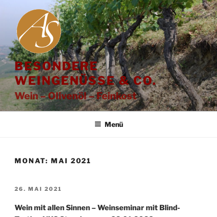
Zum
Inhalt
springen
BESONDERE
WEINGENÜSSE & CO.
Wein – Olivenöl – Feinkost
Menü
MONAT:
MAI 2021
VERÖFFENTLICHT
26. MAI 2021
AM
Wein mit allen Sinnen – Weinseminar mit Blind-