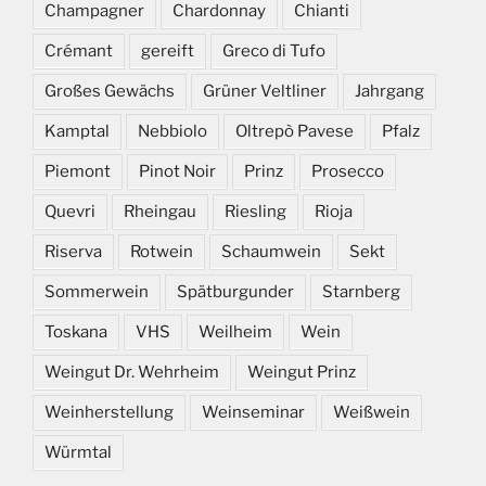
Champagner
Chardonnay
Chianti
Crémant
gereift
Greco di Tufo
Großes Gewächs
Grüner Veltliner
Jahrgang
Kamptal
Nebbiolo
Oltrepò Pavese
Pfalz
Piemont
Pinot Noir
Prinz
Prosecco
Quevri
Rheingau
Riesling
Rioja
Riserva
Rotwein
Schaumwein
Sekt
Sommerwein
Spätburgunder
Starnberg
Toskana
VHS
Weilheim
Wein
Weingut Dr. Wehrheim
Weingut Prinz
Weinherstellung
Weinseminar
Weißwein
Würmtal