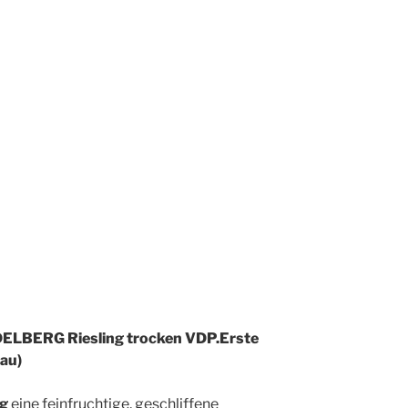
BERG Riesling trocken VDP.Erste
au)
ng
eine feinfruchtige, geschliffene