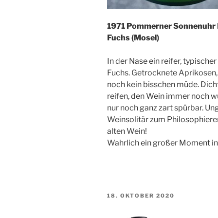
1971 Pommerner Sonnenuhr R
Fuchs (Mosel)
In der Nase ein reifer, typische
Fuchs. Getrocknete Aprikosen,
noch kein bisschen müde. Dich
reifen, den Wein immer noch wu
nur noch ganz zart spürbar. Ung
Weinsolitär zum Philosophiere
alten Wein!
Wahrlich ein großer Moment i
VERÖFFENTLICHT
18. OKTOBER 2020
AM