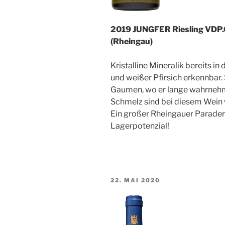
2019 JUNGFER Riesling VDP.
(Rheingau)
Kristalline Mineralik bereits in
und weißer Pfirsich erkennbar.
Gaumen, wo er lange wahrnehmb
Schmelz sind bei diesem Wein 
Ein großer Rheingauer Parader
Lagerpotenzial!
VERÖFFENTLICHT
22. MAI 2020
AM