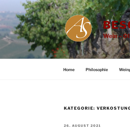
Zum
Inhalt
springen
BES
Wein – Ol
Home
Philosophie
Wein
KATEGORIE:
VERKOSTUN
VERÖFFENTLICHT
26. AUGUST 2021
AM