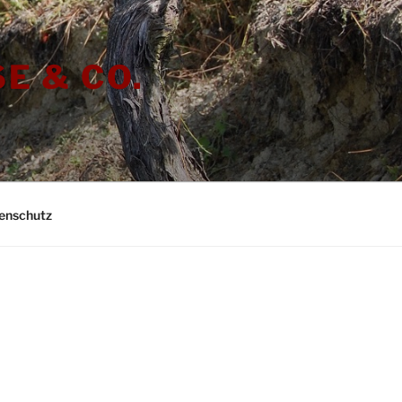
E & CO.
enschutz