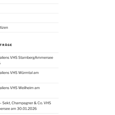
tizen
ITRÄGE
taliens VHS StarnbergAmmersee
6
taliens VHS Würmtal am
taliens VHS Weilheim am
 Sekt, Champagner & Co. VHS
ersee am 30.01.2026