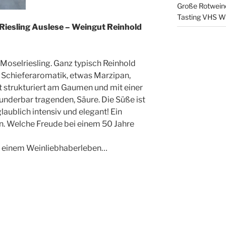
Große Rotweine
Tasting VHS W
iesling Auslese – Weingut Reinhold
r Moselriesling. Ganz typisch Reinhold
 Schieferaromatik, etwas Marzipan,
t strukturiert am Gaumen und mit einer
nderbar tragenden, Säure. Die Süße ist
laublich intensiv und elegant! Ein
n. Welche Freude bei einem 50 Jahre
n einem Weinliebhaberleben…