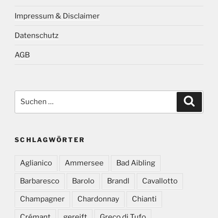
Impressum & Disclaimer
Datenschutz
AGB
Suchen
Suche
nach:
SCHLAGWÖRTER
Aglianico
Ammersee
Bad Aibling
Barbaresco
Barolo
Brandl
Cavallotto
Champagner
Chardonnay
Chianti
Crémant
gereift
Greco di Tufo