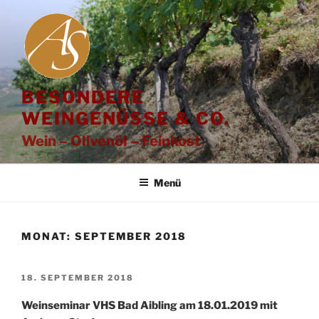
Zum
Inhalt
springen
BESONDERE
WEINGENÜSSE & CO.
Wein – Olivenöl – Feinkost
Menü
MONAT:
SEPTEMBER 2018
VERÖFFENTLICHT
18. SEPTEMBER 2018
AM
Weinseminar VHS Bad Aibling am 18.01.2019 mit