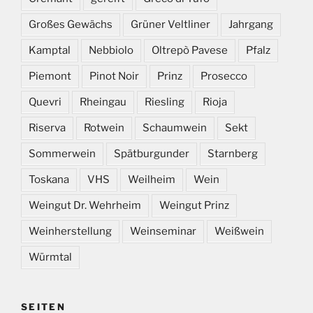
Großes Gewächs
Grüner Veltliner
Jahrgang
Kamptal
Nebbiolo
Oltrepò Pavese
Pfalz
Piemont
Pinot Noir
Prinz
Prosecco
Quevri
Rheingau
Riesling
Rioja
Riserva
Rotwein
Schaumwein
Sekt
Sommerwein
Spätburgunder
Starnberg
Toskana
VHS
Weilheim
Wein
Weingut Dr. Wehrheim
Weingut Prinz
Weinherstellung
Weinseminar
Weißwein
Würmtal
SEITEN