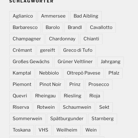
SCHLAGWÖRTER
Aglianico
Ammersee
Bad Aibling
Barbaresco
Barolo
Brandl
Cavallotto
Champagner
Chardonnay
Chianti
Crémant
gereift
Greco di Tufo
Großes Gewächs
Grüner Veltliner
Jahrgang
Kamptal
Nebbiolo
Oltrepò Pavese
Pfalz
Piemont
Pinot Noir
Prinz
Prosecco
Quevri
Rheingau
Riesling
Rioja
Riserva
Rotwein
Schaumwein
Sekt
Sommerwein
Spätburgunder
Starnberg
Toskana
VHS
Weilheim
Wein