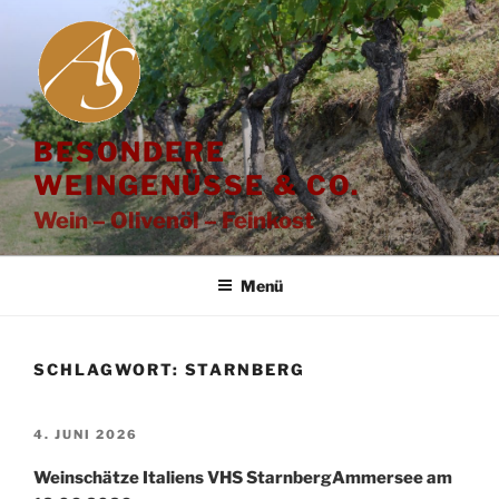
Zum
Inhalt
springen
BESONDERE
WEINGENÜSSE & CO.
Wein – Olivenöl – Feinkost
Menü
SCHLAGWORT:
STARNBERG
VERÖFFENTLICHT
4. JUNI 2026
AM
Weinschätze Italiens VHS StarnbergAmmersee am