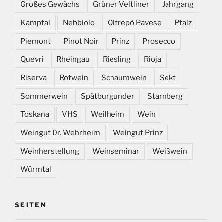
Großes Gewächs
Grüner Veltliner
Jahrgang
Kamptal
Nebbiolo
Oltrepò Pavese
Pfalz
Piemont
Pinot Noir
Prinz
Prosecco
Quevri
Rheingau
Riesling
Rioja
Riserva
Rotwein
Schaumwein
Sekt
Sommerwein
Spätburgunder
Starnberg
Toskana
VHS
Weilheim
Wein
Weingut Dr. Wehrheim
Weingut Prinz
Weinherstellung
Weinseminar
Weißwein
Würmtal
SEITEN