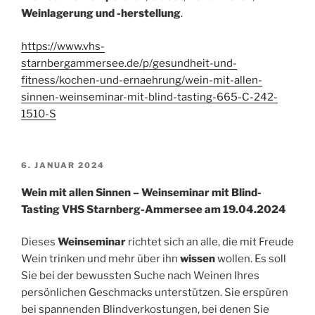
Weinlagerung und -herstellung
.
https://www.vhs-
starnbergammersee.de/p/gesundheit-und-
fitness/kochen-und-ernaehrung/wein-mit-allen-
sinnen-weinseminar-mit-blind-tasting-665-C-242-
1510-S
VERÖFFENTLICHT
6. JANUAR 2024
AM
Wein mit allen Sinnen – Weinseminar mit Blind-
Tasting VHS Starnberg-Ammersee am 19.04.2024
Dieses
Weinseminar
richtet sich an alle, die mit Freude
Wein trinken und mehr über ihn
wissen
wollen. Es soll
Sie bei der bewussten Suche nach Weinen Ihres
persönlichen Geschmacks unterstützen. Sie erspüren
bei spannenden Blindverkostungen, bei denen Sie