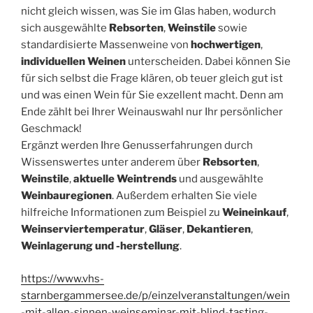
nicht gleich wissen, was Sie im Glas haben, wodurch
sich ausgewählte
Rebsorten
,
Weinstile
sowie
standardisierte Massenweine von
hochwertigen
,
individuellen Weinen
unterscheiden. Dabei können Sie
für sich selbst die Frage klären, ob teuer gleich gut ist
und was einen Wein für Sie exzellent macht. Denn am
Ende zählt bei Ihrer Weinauswahl nur Ihr persönlicher
Geschmack!
Ergänzt werden Ihre Genusserfahrungen durch
Wissenswertes unter anderem über
Rebsorten
,
Weinstile
,
aktuelle Weintrends
und ausgewählte
Weinbauregionen
. Außerdem erhalten Sie viele
hilfreiche Informationen zum Beispiel zu
Weineinkauf
,
Weinserviertemperatur
,
Gläser
,
Dekantieren
,
Weinlagerung und -herstellung
.
https://www.vhs-
starnbergammersee.de/p/einzelveranstaltungen/wein
-mit-allen-sinnen-weinseminar-mit-blind-tasting-