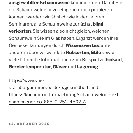
ausgewählter Schaumweine
kennenlernen. Damit Sie
die Schaumweine unvoreingenommen probieren
können, werden wir, ähnlich wie in den letzten
Seminaren, alle Schaumweine zunächst
blind
verkosten
. Sie wissen also nicht gleich, welchen
Schaumwein Sie im Glas haben. Ergänzt werden Ihre
Genusserfahrungen durch
Wissenswertes
, unter
anderem über verwendete
Rebsorten
,
Stile
sowie
viele hilfreiche Informationen zum Beispiel zu
Einkauf
,
Serviertemperatur
,
Gläser
und
Lagerung
.
https://www.vhs-
starnbergammersee.de/p/gesundheit-und-
fitness/kochen-und-ernaehrung/schaumweine-sekt-
champagner-co-665-C-252-4502-A
VERÖFFENTLICHT
12. OKTOBER 2025
AM