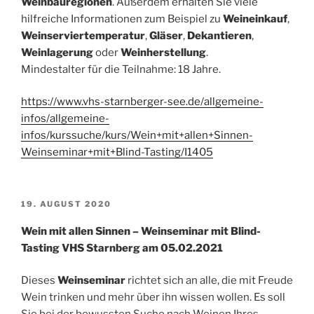
Weinbauregionen
. Außerdem erhalten Sie viele
hilfreiche Informationen zum Beispiel zu
Weineinkauf
,
Weinserviertemperatur
,
Gläser
,
Dekantieren
,
Weinlagerung
oder
Weinherstellung
.
Mindestalter für die Teilnahme: 18 Jahre.
https://www.vhs-starnberger-see.de/allgemeine-
infos/allgemeine-
infos/kurssuche/kurs/Wein+mit+allen+Sinnen-
Weinseminar+mit+Blind-Tasting/I1405
VERÖFFENTLICHT
19. AUGUST 2020
AM
Wein mit allen Sinnen – Weinseminar mit Blind-
Tasting VHS Starnberg am 05.02.2021
Dieses
Weinseminar
richtet sich an alle, die mit Freude
Wein trinken und mehr über ihn wissen wollen. Es soll