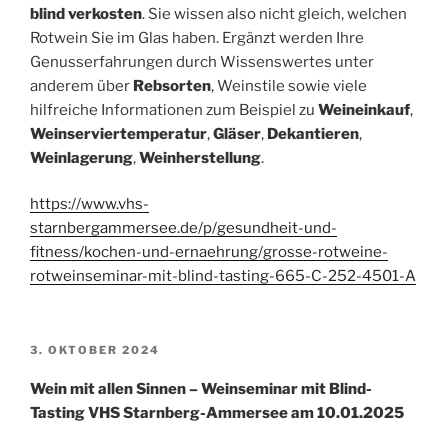
blind verkosten
. Sie wissen also nicht gleich, welchen
Rotwein Sie im Glas haben. Ergänzt werden Ihre
Genusserfahrungen durch Wissenswertes unter
anderem über
Rebsorten
, Weinstile sowie viele
hilfreiche Informationen zum Beispiel zu
Weineinkauf
,
Weinserviertemperatur
,
Gläser
,
Dekantieren
,
Weinlagerung
,
Weinherstellung
.
https://www.vhs-
starnbergammersee.de/p/gesundheit-und-
fitness/kochen-und-ernaehrung/grosse-rotweine-
rotweinseminar-mit-blind-tasting-665-C-252-4501-A
VERÖFFENTLICHT
3. OKTOBER 2024
AM
Wein mit allen Sinnen – Weinseminar mit Blind-
Tasting VHS Starnberg-Ammersee am 10.01.2025