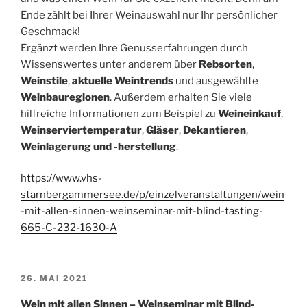
Ende zählt bei Ihrer Weinauswahl nur Ihr persönlicher
Geschmack!
Ergänzt werden Ihre Genusserfahrungen durch
Wissenswertes unter anderem über
Rebsorten
,
Weinstile
,
aktuelle Weintrends
und ausgewählte
Weinbauregionen
. Außerdem erhalten Sie viele
hilfreiche Informationen zum Beispiel zu
Weineinkauf
,
Weinserviertemperatur
,
Gläser
,
Dekantieren
,
Weinlagerung und -herstellung
.
https://www.vhs-
starnbergammersee.de/p/einzelveranstaltungen/wein
-mit-allen-sinnen-weinseminar-mit-blind-tasting-
665-C-232-1630-A
VERÖFFENTLICHT
26. MAI 2021
AM
Wein mit allen Sinnen – Weinseminar mit Blind-