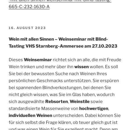
665-C-232-1630-A
VERÖFFENTLICHT
16. AUGUST 2023
AM
Wein mit allen Sinnen – Weinseminar mit Blind-
Tasting VHS Starnberg-Ammersee am 27.10.2023
Dieses
Weinseminar
richtet sich an alle, die mit Freude
Wein trinken und mehr über ihn
wissen
wollen. Es soll
Sie bei der bewussten Suche nach Weinen Ihres
persönlichen Geschmacks unterstützen. Sie erspüren
bei spannenden Blindverkostungen, bei denen Sie
nicht gleich wissen, was Sie im Glas haben, wodurch
sich ausgewählte
Rebsorten
,
Weinstile
sowie
standardisierte Massenweine von
hochwertigen
,
individuellen Weinen
unterscheiden. Dabei können Sie
für sich selbst die Frage klären, ob teuer gleich gut ist
und was einen Wein für Sie exzellent macht. Denn am