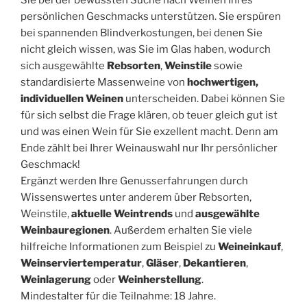
Sie bei der bewussten Suche nach Weinen Ihres
persönlichen Geschmacks unterstützen. Sie erspüren
bei spannenden Blindverkostungen, bei denen Sie
nicht gleich wissen, was Sie im Glas haben, wodurch
sich ausgewählte
Rebsorten
,
Weinstile
sowie
standardisierte Massenweine von
hochwertigen,
individuellen Weinen
unterscheiden. Dabei können Sie
für sich selbst die Frage klären, ob teuer gleich gut ist
und was einen Wein für Sie exzellent macht. Denn am
Ende zählt bei Ihrer Weinauswahl nur Ihr persönlicher
Geschmack!
Ergänzt werden Ihre Genusserfahrungen durch
Wissenswertes unter anderem über Rebsorten,
Weinstile,
aktuelle Weintrends
und
ausgewählte
Weinbauregionen
. Außerdem erhalten Sie viele
hilfreiche Informationen zum Beispiel zu
Weineinkauf
,
Weinserviertemperatur
,
Gläser
,
Dekantieren
,
Weinlagerung
oder
Weinherstellung
.
Mindestalter für die Teilnahme: 18 Jahre.