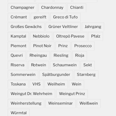
Champagner
Chardonnay
Chianti
Crémant
gereift
Greco di Tufo
Großes Gewächs
Grüner Veltliner
Jahrgang
Kamptal
Nebbiolo
Oltrepò Pavese
Pfalz
Piemont
Pinot Noir
Prinz
Prosecco
Quevri
Rheingau
Riesling
Rioja
Riserva
Rotwein
Schaumwein
Sekt
Sommerwein
Spätburgunder
Starnberg
Toskana
VHS
Weilheim
Wein
Weingut Dr. Wehrheim
Weingut Prinz
Weinherstellung
Weinseminar
Weißwein
Würmtal