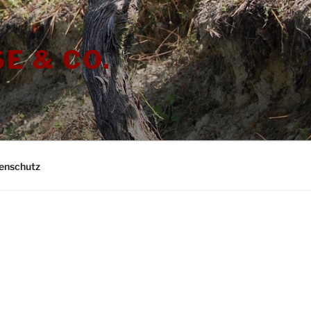
E & CO.
enschutz