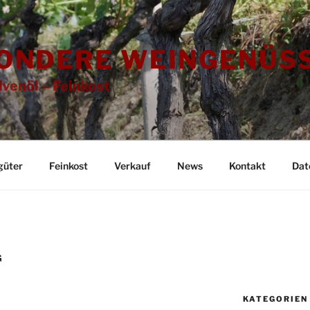
ONDERE WEINGENÜSS
ivenöl – Feinkost
güter
Feinkost
Verkauf
News
Kontakt
Dat
G
KATEGORIEN