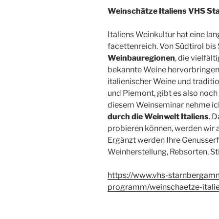
Weinschätze Italiens VHS 
Italiens Weinkultur hat eine l
facettenreich. Von Südtirol bis 
Weinbauregionen
, die vielfä
bekannte Weine hervorbringen
italienischer Weine und tradit
und Piemont, gibt es also noch
diesem Weinseminar nehme ich 
durch die Weinwelt Italiens
. 
probieren können, werden wir a
Ergänzt werden Ihre Genusser
Weinherstellung, Rebsorten, St
https://www.vhs-starnbergam
programm/weinschaetze-ital