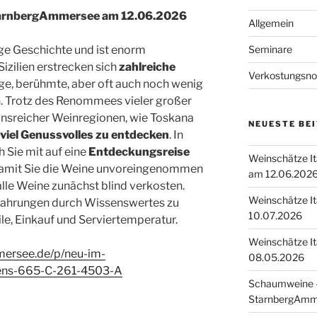
StarnbergAmmersee am 12.06.2026
Allgemein
Seminare
ange Geschichte und ist enorm
Sizilien erstrecken sich
zahlreiche
Verkostungsno
ltige, berühmte, aber oft auch noch wenig
. Trotz des Renommees vieler großer
ionsreicher Weinregionen, wie Toskana
NEUESTE BE
viel Genussvolles zu entdecken
. In
Sie mit auf eine
Entdeckungsreise
Weinschätze I
Damit Sie die Weine unvoreingenommen
am 12.06.202
lle Weine zunächst blind verkosten.
Weinschätze I
fahrungen durch Wissenswertes zu
10.07.2026
ile, Einkauf und Serviertemperatur.
Weinschätze I
mersee.de/p/neu-im-
08.05.2026
iens-665-C-261-4503-A
Schaumweine –
StarnbergAmm