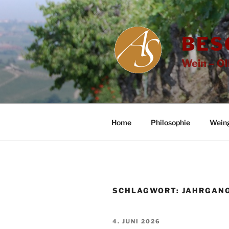
Zum
Inhalt
springen
BES
Wein – Ol
Home
Philosophie
Wein
SCHLAGWORT:
JAHRGAN
VERÖFFENTLICHT
4. JUNI 2026
AM