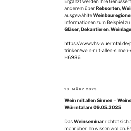
Ergänzt werden Ihre Genusser
anderem über
Rebsorten
,
Wei
ausgewählte
Weinbauregione
Informationen zum Beispiel zu
Gläser
,
Dekantieren
,
Weinlag
https://www.vhs-wuermtal.de/
trinken/wein-mit-allen-sinnen
H6986
VERÖFFENTLICHT
13. MÄRZ 2025
AM
Wein mit allen Sinnen – Wein
Würmtal am 09.05.2025
Das
Weinseminar
richtet sich 
mehr über ihn wissen wollen. E