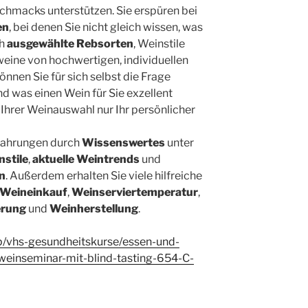
chmacks unterstützen. Sie erspüren bei
en
, bei denen Sie nicht gleich wissen, was
ch
ausgewählte Rebsorten
, Weinstile
eine von hochwertigen, individuellen
nnen Sie für sich selbst die Frage
und was einen Wein für Sie exzellent
Ihrer Weinauswahl nur Ihr persönlicher
fahrungen durch
Wissenswertes
unter
nstile
,
aktuelle Weintrends
und
n
. Außerdem erhalten Sie viele hilfreiche
Weineinkauf
,
Weinserviertemperatur
,
erung
und
Weinherstellung
.
p/vhs-gesundheitskurse/essen-und-
-weinseminar-mit-blind-tasting-654-C-