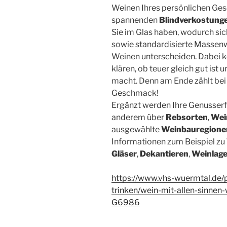
Weinen Ihres persönlichen Ges
spannenden
Blindverkostung
Sie im Glas haben, wodurch si
sowie standardisierte Massenw
Weinen unterscheiden. Dabei kö
klären, ob teuer gleich gut ist 
macht. Denn am Ende zählt bei 
Geschmack!
Ergänzt werden Ihre Genusser
anderem über
Rebsorten
,
Wei
ausgewählte
Weinbauregione
Informationen zum Beispiel zu
Gläser
,
Dekantieren
,
Weinlag
https://www.vhs-wuermtal.de/
trinken/wein-mit-allen-sinnen
G6986