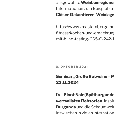
ausgewählte
Weinbauregione
Informationen zum Beispiel zu
Gläser
,
Dekantieren
,
Weinlage
https://www.vhs-starnbergam
fitness/kochen-und-ernaehrun
mit-blind-tasting-665-C-242-
VERÖFFENTLICHT
3. OKTOBER 2024
AM
Seminar „Große Rotweine – P
22.11.2024
Der
Pinot Noir (Spätburgunde
wertvollsten Rebsorten
. Insp
Burgunds
und die Schaumwei
inzwischen in vielen internati