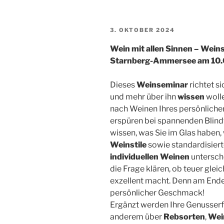
VERÖFFENTLICHT
3. OKTOBER 2024
AM
Wein mit allen Sinnen – Wein
Starnberg-Ammersee am 10
Dieses
Weinseminar
richtet si
und mehr über ihn
wissen
wolle
nach Weinen Ihres persönliche
erspüren bei spannenden Blindv
wissen, was Sie im Glas haben
Weinstile
sowie standardisie
individuellen Weinen
untersche
die Frage klären, ob teuer gleic
exzellent macht. Denn am Ende 
persönlicher Geschmack!
Ergänzt werden Ihre Genusser
anderem über
Rebsorten
,
Wei