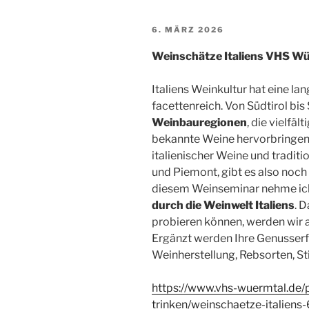
VERÖFFENTLICHT
6. MÄRZ 2026
AM
Weinschätze Italiens VHS W
Italiens Weinkultur hat eine l
facettenreich. Von Südtirol bis 
Weinbauregionen
, die vielfä
bekannte Weine hervorbringen
italienischer Weine und tradit
und Piemont, gibt es also noch
diesem Weinseminar nehme ich 
durch die Weinwelt Italiens
. 
probieren können, werden wir a
Ergänzt werden Ihre Genusser
Weinherstellung, Rebsorten, St
https://www.vhs-wuermtal.de/
trinken/weinschaetze-italien