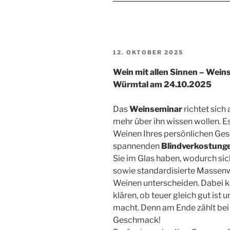
VERÖFFENTLICHT
12. OKTOBER 2025
AM
Wein mit allen Sinnen – Wein
Würmtal am 24.10.2025
Das
Weinseminar
richtet sich 
mehr über ihn wissen wollen. E
Weinen Ihres persönlichen Ges
spannenden
Blindverkostung
Sie im Glas haben, wodurch si
sowie standardisierte Massenw
Weinen unterscheiden. Dabei kö
klären, ob teuer gleich gut ist 
macht. Denn am Ende zählt bei 
Geschmack!