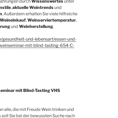
fahrungen durch
Wissenswertes
unter
nstile
,
aktuelle Weintrends
und
n
. Außerdem erhalten Sie viele hilfreiche
Weineinkauf
,
Weinserviertemperatur
,
erung
und
Weinherstellung
.
p/gesundheit-und-lebensart/essen-und-
-weinseminar-mit-blind-tasting-654-C-
seminar mit Blind-Tasting VHS
an alle, die mit Freude Wein trinken und
s soll Sie bei der bewussten Suche nach