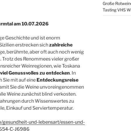
Große Rotweine
Tasting VHS W
ürmtal am 10.07.2026
ange Geschichte und ist enorm
Sizilien erstrecken sich
zahlreiche
ltige, berühmte, aber oft auch noch wenig
. Trotz des Renommees vieler großer
ionsreicher Weinregionen, wie Toskana
viel Genussvolles zu entdecken
. In
Sie mit auf eine
Entdeckungsreise
Damit Sie die Weine unvoreingenommen
lle Weine zunächst blind verkosten.
fahrungen durch Wissenswertes zu
ile, Einkauf und Serviertemperatur.
p/gesundheit-und-lebensart/essen-und-
s-654-C-J6986