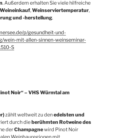
n
. Außerdem erhalten Sie viele hilfreiche
Weineinkauf
,
Weinserviertemperatur
,
rung und -herstellung
.
mersee.de/p/gesundheit-und-
g/wein-mit-allen-sinnen-weinseminar-
1510-S
inot Noir“ – VHS Würmtal am
r)
zählt weltweit zu den
edelsten und
iriert durch die
berühmten Rotweine des
ne der
Champagne
wird Pinot Noir
onalen Weinbauregionen mit