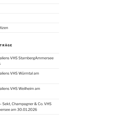
tizen
ITRÄGE
taliens VHS StarnbergAmmersee
6
taliens VHS Würmtal am
taliens VHS Weilheim am
 Sekt, Champagner & Co. VHS
ersee am 30.01.2026