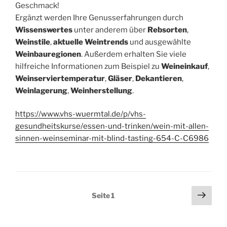
Geschmack!
Ergänzt werden Ihre Genusserfahrungen durch
Wissenswertes
unter anderem über
Rebsorten
,
Weinstile
,
aktuelle Weintrends
und ausgewählte
Weinbauregionen
. Außerdem erhalten Sie viele
hilfreiche Informationen zum Beispiel zu
Weineinkauf
,
Weinserviertemperatur
,
Gläser
,
Dekantieren
,
Weinlagerung
,
Weinherstellung
.
https://www.vhs-wuermtal.de/p/vhs-
gesundheitskurse/essen-und-trinken/wein-mit-allen-
sinnen-weinseminar-mit-blind-tasting-654-C-C6986
Seitennummerierung
Näch
Seite
1
Seit
der
Beiträge