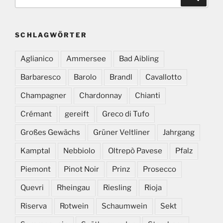
nach:
SCHLAGWÖRTER
Aglianico
Ammersee
Bad Aibling
Barbaresco
Barolo
Brandl
Cavallotto
Champagner
Chardonnay
Chianti
Crémant
gereift
Greco di Tufo
Großes Gewächs
Grüner Veltliner
Jahrgang
Kamptal
Nebbiolo
Oltrepò Pavese
Pfalz
Piemont
Pinot Noir
Prinz
Prosecco
Quevri
Rheingau
Riesling
Rioja
Riserva
Rotwein
Schaumwein
Sekt