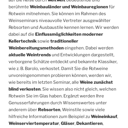
auf die Reise durch
weltweit
bedeutende und
berühmte
Weinbauländer und Weinbauregionen
für
Rotwein mitnehmen. Sie können im Rahmen des
Weinseminars niveauvolle Vertreter ausgewählter
Rebsorten und Ausbaustile kennen lernen. Wir werden
dabei auf die
Einflussmöglichkeiten moderner
Kellertechnik
sowie
traditioneller
Weinbereitungsmethoden
eingehen. Dabei werden
aktuelle Weintrends
und Entwicklungen dargestellt,
verborgene Schätze entdeckt und bekannte Klassiker,
wie z. B. Barolo, verkostet. Damit Sie die Rotweine
unvoreingenommen probieren können, werden wir,
wie bereits im letzten Seminar, alle
Weine zunächst
blind verkosten
. Sie wissen also nicht gleich, welchen
Rotwein Sie im Glas haben. Ergänzt werden Ihre
Genusserfahrungen durch Wissenswertes unter
anderem über
Rebsorten
, Weinstile sowie viele
hilfreiche Informationen zum Beispiel zu
Weineinkauf
,
Weinserviertemperatur
,
Gläser
,
Dekantieren
,