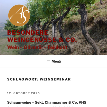
Zum
Inhalt
springen
BESONDERE
WEINGENÜSSE & CO.
Wein – Olivenöl – Feinkost
Menü
SCHLAGWORT:
WEINSEMINAR
VERÖFFENTLICHT
12. OKTOBER 2025
AM
Schaumweine – Sekt, Champagner & Co. VHS