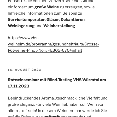
Rebsorte, die von den Winzern sehr viel Akribie
einfordert um
große Weine
zu erzeugen, sowie
hilfreiche Informationen zum Beispiel zu
Serviertemperatur
,
Gläser
,
Dekantieren
,
Weinlagerung
und
Weinherstellung
.
https://www.vhs-
weilheim.de/programm/gesundheit/kurs/Grosse-
Rotweine-Pinot-Noir/PE305-670#inhalt
VERÖFFENTLICHT
16. AUGUST 2023
AM
Rotweinseminar mit Blind-Tasting VHS Würmtal am
17.11.2023
Beeindruckendes Aroma, geschmackliche Vielfalt und
große Eleganz: Für viele Weinliebhaber soll Wein vor
allem „rot“ sein! In diesem Weinseminar werde ich Sie