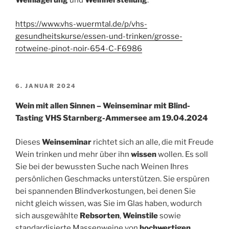
Weinlagerung
und
Weinherstellung
.
https://www.vhs-wuermtal.de/p/vhs-
gesundheitskurse/essen-und-trinken/grosse-
rotweine-pinot-noir-654-C-F6986
VERÖFFENTLICHT
6. JANUAR 2024
AM
Wein mit allen Sinnen – Weinseminar mit Blind-
Tasting VHS Starnberg-Ammersee am 19.04.2024
Dieses
Weinseminar
richtet sich an alle, die mit Freude
Wein trinken und mehr über ihn
wissen
wollen. Es soll
Sie bei der bewussten Suche nach Weinen Ihres
persönlichen Geschmacks unterstützen. Sie erspüren
bei spannenden Blindverkostungen, bei denen Sie
nicht gleich wissen, was Sie im Glas haben, wodurch
sich ausgewählte
Rebsorten
,
Weinstile
sowie
standardisierte Massenweine von
hochwertigen
,