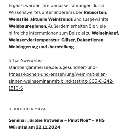
Ergänzt werden Ihre Genusserfahrungen durch
Wissenswertes unter anderem über
Rebsorten
,
Weinstile
,
aktuelle Weintrends
und ausgewählte
Weinbauregionen
. Außerdem erhalten Sie viele
hilfreiche Informationen zum Beispiel zu
Weineinkauf
,
Weinserviertemperatur
,
Gläser
,
Dekantieren
,
Weinlagerung und -herstellung
.
https://www.vhs-
starnbergammersee.de/p/gesundheit-und-
fitness/kochen-und-ernaehrung/wein-mit-allen-
sinnen-weinseminar-mit-blind-tasting-665-C-242-
1510-S
VERÖFFENTLICHT
3. OKTOBER 2024
AM
Seminar „Große Rotweine – Pinot Noir“ – VHS
Würmtal am 22.11.2024