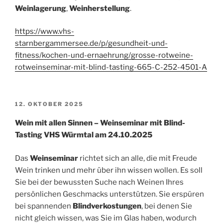
Weinlagerung
,
Weinherstellung
.
https://www.vhs-
starnbergammersee.de/p/gesundheit-und-
fitness/kochen-und-ernaehrung/grosse-rotweine-
rotweinseminar-mit-blind-tasting-665-C-252-4501-A
VERÖFFENTLICHT
12. OKTOBER 2025
AM
Wein mit allen Sinnen – Weinseminar mit Blind-
Tasting VHS Würmtal am 24.10.2025
Das
Weinseminar
richtet sich an alle, die mit Freude
Wein trinken und mehr über ihn wissen wollen. Es soll
Sie bei der bewussten Suche nach Weinen Ihres
persönlichen Geschmacks unterstützen. Sie erspüren
bei spannenden
Blindverkostungen
, bei denen Sie
nicht gleich wissen, was Sie im Glas haben, wodurch