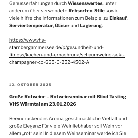
Genusserfahrungen durch
Wissenswertes
, unter
anderem über verwendete
Rebsorten
,
Stile
sowie
viele hilfreiche Informationen zum Beispiel zu
Einkauf
,
Serviertemperatur
,
Gläser
und
Lagerung
.
https://www.vhs-
starnbergammersee.de/p/gesundheit-und-
fitness/kochen-und-ernaehrung/schaumweine-sekt-
champagner-co-665-C-252-4502-A
VERÖFFENTLICHT
12. OKTOBER 2025
AM
Große Rotweine – Rotweinseminar mit Blind-Tasting
VHS Würmtal am 23.01.2026
Beeindruckendes Aroma, geschmackliche Vielfalt und
große Eleganz: Für viele Weinliebhaber soll Wein vor
allem „rot“ sein! In diesem Weinseminar werde ich Sie