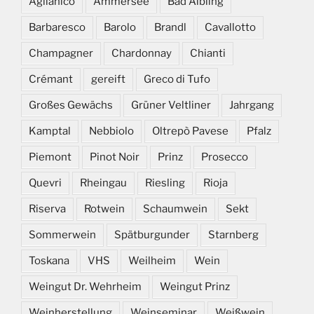
Aglianico
Ammersee
Bad Aibling
Barbaresco
Barolo
Brandl
Cavallotto
Champagner
Chardonnay
Chianti
Crémant
gereift
Greco di Tufo
Großes Gewächs
Grüner Veltliner
Jahrgang
Kamptal
Nebbiolo
Oltrepò Pavese
Pfalz
Piemont
Pinot Noir
Prinz
Prosecco
Quevri
Rheingau
Riesling
Rioja
Riserva
Rotwein
Schaumwein
Sekt
Sommerwein
Spätburgunder
Starnberg
Toskana
VHS
Weilheim
Wein
Weingut Dr. Wehrheim
Weingut Prinz
Weinherstellung
Weinseminar
Weißwein