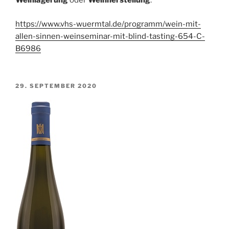
Weinlagerung
oder
Weinherstellung
.
https://www.vhs-wuermtal.de/programm/wein-mit-
allen-sinnen-weinseminar-mit-blind-tasting-654-C-
B6986
VERÖFFENTLICHT
29. SEPTEMBER 2020
AM