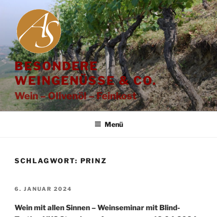
Zum
Inhalt
springen
BESONDERE
WEINGENÜSSE & CO.
Wein – Olivenöl – Feinkost
Menü
SCHLAGWORT:
PRINZ
VERÖFFENTLICHT
6. JANUAR 2024
AM
Wein mit allen Sinnen – Weinseminar mit Blind-