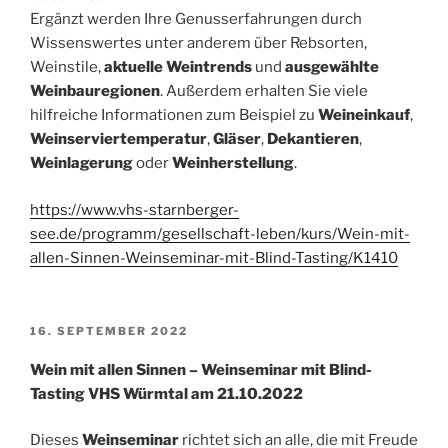
Ergänzt werden Ihre Genusserfahrungen durch
Wissenswertes unter anderem über Rebsorten,
Weinstile,
aktuelle Weintrends
und
ausgewählte
Weinbauregionen
. Außerdem erhalten Sie viele
hilfreiche Informationen zum Beispiel zu
Weineinkauf
,
Weinserviertemperatur
,
Gläser
,
Dekantieren
,
Weinlagerung
oder
Weinherstellung
.
https://www.vhs-starnberger-
see.de/programm/gesellschaft-leben/kurs/Wein-mit-
allen-Sinnen-Weinseminar-mit-Blind-Tasting/K1410
VERÖFFENTLICHT
16. SEPTEMBER 2022
AM
Wein mit allen Sinnen – Weinseminar mit Blind-
Tasting VHS Würmtal am 21.10.2022
Dieses
Weinseminar
richtet sich an alle, die mit Freude