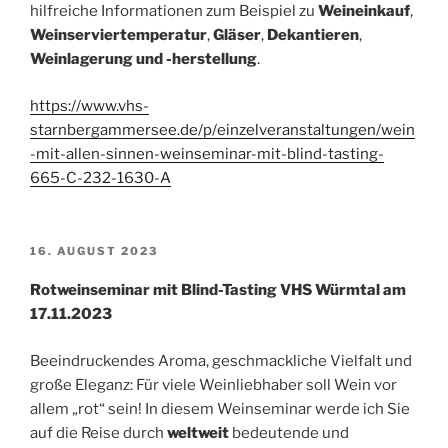
hilfreiche Informationen zum Beispiel zu
Weineinkauf
,
Weinserviertemperatur
,
Gläser
,
Dekantieren
,
Weinlagerung und -herstellung
.
https://www.vhs-
starnbergammersee.de/p/einzelveranstaltungen/wein
-mit-allen-sinnen-weinseminar-mit-blind-tasting-
665-C-232-1630-A
VERÖFFENTLICHT
16. AUGUST 2023
AM
Rotweinseminar mit Blind-Tasting VHS Würmtal am
17.11.2023
Beeindruckendes Aroma, geschmackliche Vielfalt und
große Eleganz: Für viele Weinliebhaber soll Wein vor
allem „rot“ sein! In diesem Weinseminar werde ich Sie
auf die Reise durch
weltweit
bedeutende und