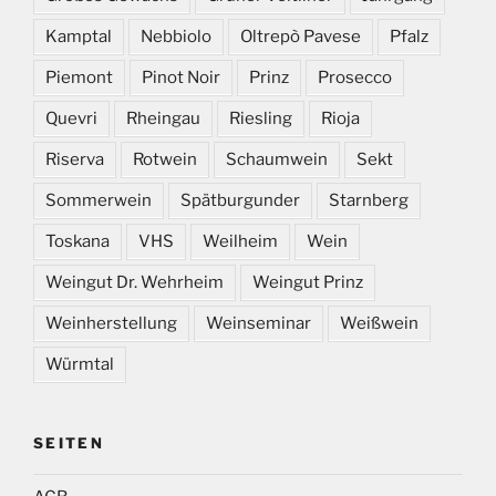
Kamptal
Nebbiolo
Oltrepò Pavese
Pfalz
Piemont
Pinot Noir
Prinz
Prosecco
Quevri
Rheingau
Riesling
Rioja
Riserva
Rotwein
Schaumwein
Sekt
Sommerwein
Spätburgunder
Starnberg
Toskana
VHS
Weilheim
Wein
Weingut Dr. Wehrheim
Weingut Prinz
Weinherstellung
Weinseminar
Weißwein
Würmtal
SEITEN