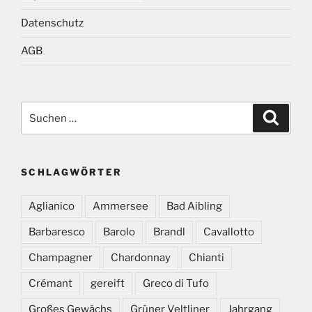
Datenschutz
AGB
Suchen
Suche
nach:
SCHLAGWÖRTER
Aglianico
Ammersee
Bad Aibling
Barbaresco
Barolo
Brandl
Cavallotto
Champagner
Chardonnay
Chianti
Crémant
gereift
Greco di Tufo
Großes Gewächs
Grüner Veltliner
Jahrgang