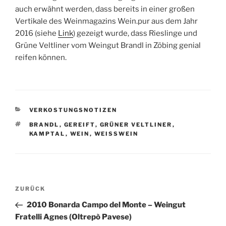
auch erwähnt werden, dass bereits in einer großen
Vertikale des Weinmagazins Wein.pur aus dem Jahr
2016 (siehe
Link
) gezeigt wurde, dass Rieslinge und
Grüne Veltliner vom Weingut Brandl in Zöbing genial
reifen können.
KATEGORIEN
VERKOSTUNGSNOTIZEN
SCHLAGWÖRTER
BRANDL
,
GEREIFT
,
GRÜNER VELTLINER
,
KAMPTAL
,
WEIN
,
WEISSWEIN
Beitragsnavigation
Vorheriger
ZURÜCK
Beitrag
2010 Bonarda Campo del Monte – Weingut
Fratelli Agnes (Oltrepò Pavese)