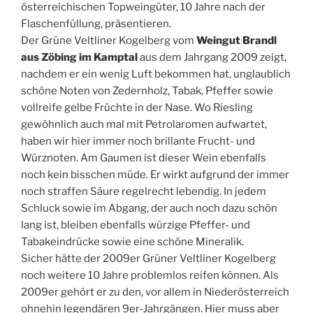
österreichischen Topweingüter, 10 Jahre nach der
Flaschenfüllung, präsentieren.
Der Grüne Veltliner Kogelberg vom
Weingut Brandl
aus Zöbing im Kamptal
aus dem Jahrgang 2009 zeigt,
nachdem er ein wenig Luft bekommen hat, unglaublich
schöne Noten von Zedernholz, Tabak, Pfeffer sowie
vollreife gelbe Früchte in der Nase. Wo Riesling
gewöhnlich auch mal mit Petrolaromen aufwartet,
haben wir hier immer noch brillante Frucht- und
Würznoten. Am Gaumen ist dieser Wein ebenfalls
noch kein bisschen müde. Er wirkt aufgrund der immer
noch straffen Säure regelrecht lebendig. In jedem
Schluck sowie im Abgang, der auch noch dazu schön
lang ist, bleiben ebenfalls würzige Pfeffer- und
Tabakeindrücke sowie eine schöne Mineralik.
Sicher hätte der 2009er Grüner Veltliner Kogelberg
noch weitere 10 Jahre problemlos reifen können. Als
2009er gehört er zu den, vor allem in Niederösterreich
ohnehin legendären 9er-Jahrgängen. Hier muss aber