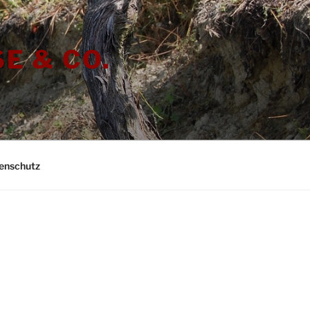
E & CO.
enschutz