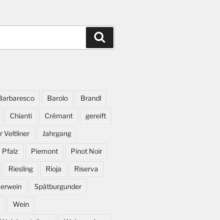
Suchen
Barbaresco
Barolo
Brandl
Chianti
Crémant
gereift
 Veltliner
Jahrgang
Pfalz
Piemont
Pinot Noir
Riesling
Rioja
Riserva
erwein
Spätburgunder
Wein