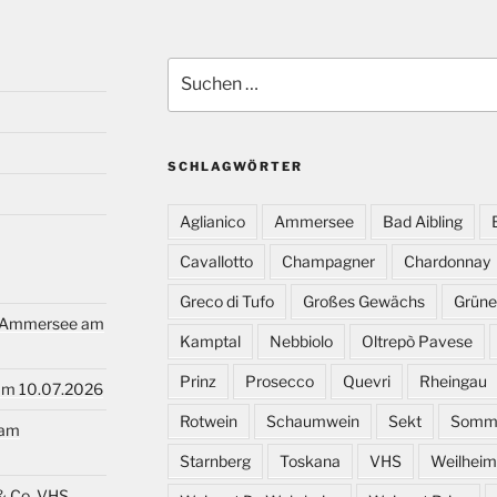
Suchen
nach:
SCHLAGWÖRTER
Aglianico
Ammersee
Bad Aibling
Cavallotto
Champagner
Chardonnay
Greco di Tufo
Großes Gewächs
Grüner
rgAmmersee am
Kamptal
Nebbiolo
Oltrepò Pavese
Prinz
Prosecco
Quevri
Rheingau
 am 10.07.2026
Rotwein
Schaumwein
Sekt
Somm
 am
Starnberg
Toskana
VHS
Weilheim
& Co. VHS