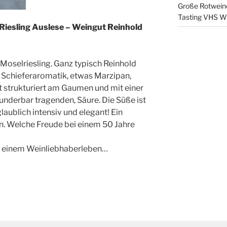
Große Rotweine
Tasting VHS W
iesling Auslese – Weingut Reinhold
r Moselriesling. Ganz typisch Reinhold
 Schieferaromatik, etwas Marzipan,
t strukturiert am Gaumen und mit einer
nderbar tragenden, Säure. Die Süße ist
laublich intensiv und elegant! Ein
n. Welche Freude bei einem 50 Jahre
n einem Weinliebhaberleben…