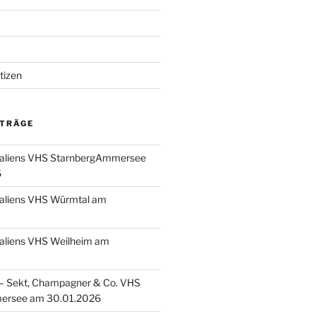
tizen
ITRÄGE
taliens VHS StarnbergAmmersee
6
taliens VHS Würmtal am
taliens VHS Weilheim am
 Sekt, Champagner & Co. VHS
ersee am 30.01.2026