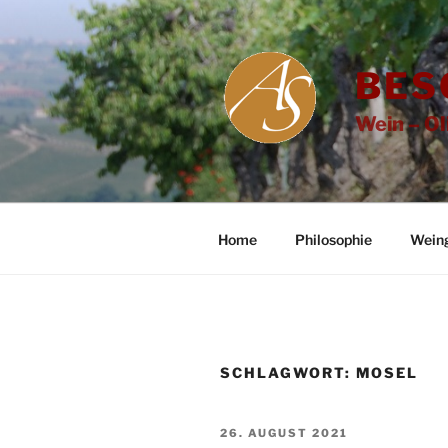
Zum
Inhalt
springen
BES
Wein – Ol
Home
Philosophie
Wein
SCHLAGWORT:
MOSEL
VERÖFFENTLICHT
26. AUGUST 2021
AM