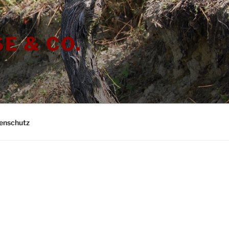
E & CO.
enschutz