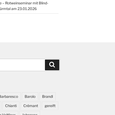
 – Rotweinseminar mit Blind-
ürmtal am 23.01.2026
Suchen
Barbaresco
Barolo
Brandl
Chianti
Crémant
gereift
 Veltliner
Jahrgang