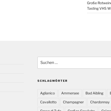
Große Rotweine
Tasting VHS W
Suchen
nach:
SCHLAGWÖRTER
Aglianico
Ammersee
Bad Aibling
Cavallotto
Champagner
Chardonnay
Greco di Tufo
Großes Gewächs
Grüner