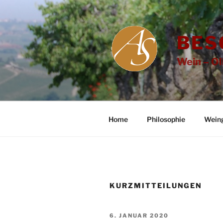
Zum
Inhalt
springen
BES
Wein – Ol
Home
Philosophie
Wein
KURZMITTEILUNGEN
VERÖFFENTLICHT
6. JANUAR 2020
AM