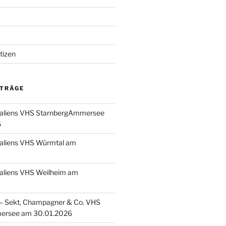
tizen
ITRÄGE
taliens VHS StarnbergAmmersee
6
taliens VHS Würmtal am
taliens VHS Weilheim am
 Sekt, Champagner & Co. VHS
ersee am 30.01.2026