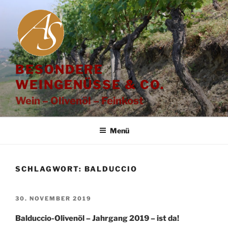
Zum
Inhalt
springen
BESONDERE
WEINGENÜSSE & CO.
Wein – Olivenöl – Feinkost
Menü
SCHLAGWORT:
BALDUCCIO
VERÖFFENTLICHT
30. NOVEMBER 2019
AM
Balduccio-Olivenöl – Jahrgang 2019 – ist da!