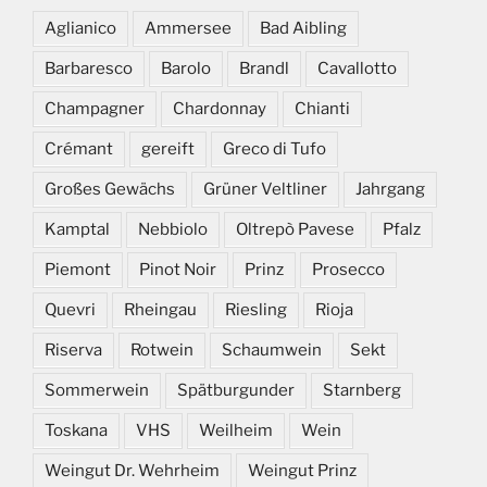
Aglianico
Ammersee
Bad Aibling
Barbaresco
Barolo
Brandl
Cavallotto
Champagner
Chardonnay
Chianti
Crémant
gereift
Greco di Tufo
Großes Gewächs
Grüner Veltliner
Jahrgang
Kamptal
Nebbiolo
Oltrepò Pavese
Pfalz
Piemont
Pinot Noir
Prinz
Prosecco
Quevri
Rheingau
Riesling
Rioja
Riserva
Rotwein
Schaumwein
Sekt
Sommerwein
Spätburgunder
Starnberg
Toskana
VHS
Weilheim
Wein
Weingut Dr. Wehrheim
Weingut Prinz