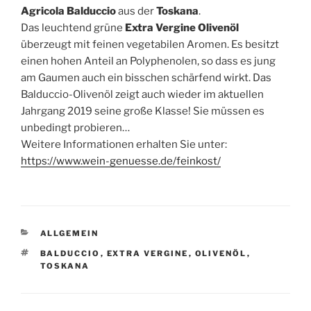
Agricola Balduccio
aus der
Toskana
.
Das leuchtend grüne
Extra Vergine
Olivenöl
überzeugt mit feinen vegetabilen Aromen. Es besitzt
einen hohen Anteil an Polyphenolen, so dass es jung
am Gaumen auch ein bisschen schärfend wirkt. Das
Balduccio-Olivenöl zeigt auch wieder im aktuellen
Jahrgang 2019 seine große Klasse! Sie müssen es
unbedingt probieren…
Weitere Informationen erhalten Sie unter:
https://www.wein-genuesse.de/feinkost/
KATEGORIEN
ALLGEMEIN
SCHLAGWÖRTER
BALDUCCIO
,
EXTRA VERGINE
,
OLIVENÖL
,
TOSKANA