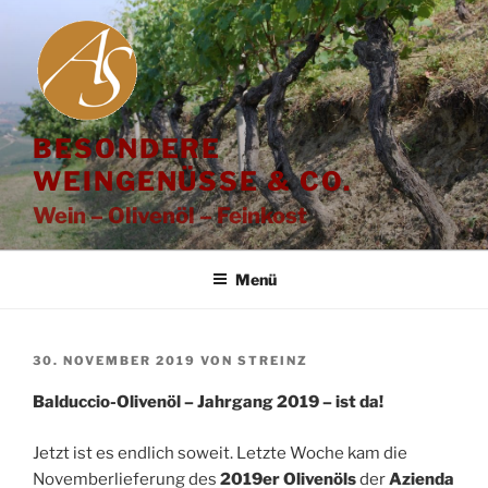
Zum
Inhalt
springen
BESONDERE
WEINGENÜSSE & CO.
Wein – Olivenöl – Feinkost
Menü
VERÖFFENTLICHT
30. NOVEMBER 2019
VON
STREINZ
AM
Balduccio-Olivenöl – Jahrgang 2019 – ist da!
Jetzt ist es endlich soweit. Letzte Woche kam die
Novemberlieferung des
2019er
Olivenöls
der
Azienda