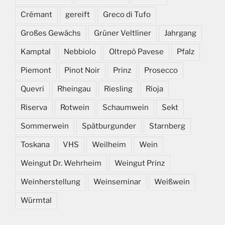
Crémant
gereift
Greco di Tufo
Großes Gewächs
Grüner Veltliner
Jahrgang
Kamptal
Nebbiolo
Oltrepò Pavese
Pfalz
Piemont
Pinot Noir
Prinz
Prosecco
Quevri
Rheingau
Riesling
Rioja
Riserva
Rotwein
Schaumwein
Sekt
Sommerwein
Spätburgunder
Starnberg
Toskana
VHS
Weilheim
Wein
Weingut Dr. Wehrheim
Weingut Prinz
Weinherstellung
Weinseminar
Weißwein
Würmtal