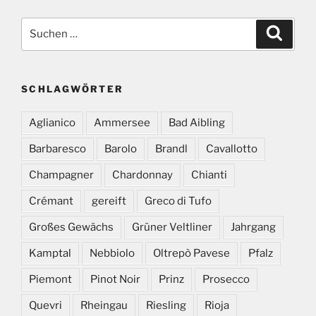
Suchen
Suche
nach:
SCHLAGWÖRTER
Aglianico
Ammersee
Bad Aibling
Barbaresco
Barolo
Brandl
Cavallotto
Champagner
Chardonnay
Chianti
Crémant
gereift
Greco di Tufo
Großes Gewächs
Grüner Veltliner
Jahrgang
Kamptal
Nebbiolo
Oltrepò Pavese
Pfalz
Piemont
Pinot Noir
Prinz
Prosecco
Quevri
Rheingau
Riesling
Rioja