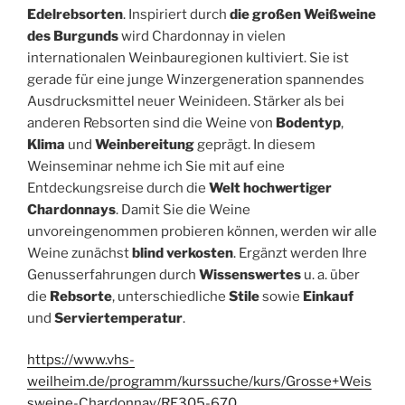
Edelrebsorten
. Inspiriert durch
die großen Weißweine
des Burgunds
wird Chardonnay in vielen
internationalen Weinbauregionen kultiviert. Sie ist
gerade für eine junge Winzergeneration spannendes
Ausdrucksmittel neuer Weinideen. Stärker als bei
anderen Rebsorten sind die Weine von
Bodentyp
,
Klima
und
Weinbereitung
geprägt. In diesem
Weinseminar nehme ich Sie mit auf eine
Entdeckungsreise durch die
Welt hochwertiger
Chardonnays
. Damit Sie die Weine
unvoreingenommen probieren können, werden wir alle
Weine zunächst
blind verkosten
. Ergänzt werden Ihre
Genusserfahrungen durch
Wissenswertes
u. a. über
die
Rebsorte
, unterschiedliche
Stile
sowie
Einkauf
und
Serviertemperatur
.
https://www.vhs-
weilheim.de/programm/kurssuche/kurs/Grosse+Weis
sweine-Chardonnay/RE305-670