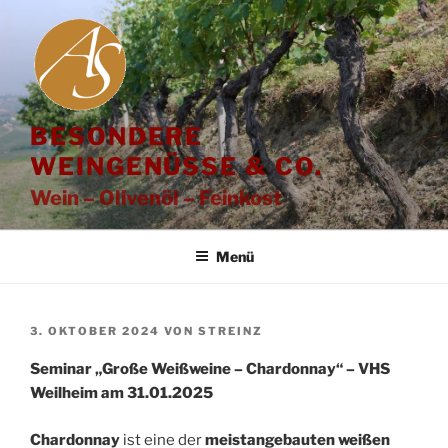
Zum
Inhalt
springen
BESONDERE
WEINGENÜSSE & CO.
Wein – Olivenöl – Feinkost
Menü
VERÖFFENTLICHT
3. OKTOBER 2024
VON
STREINZ
AM
Seminar „Große Weißweine – Chardonnay“ – VHS
Weilheim am 31.01.2025
Chardonnay
ist eine der
meistangebauten weißen