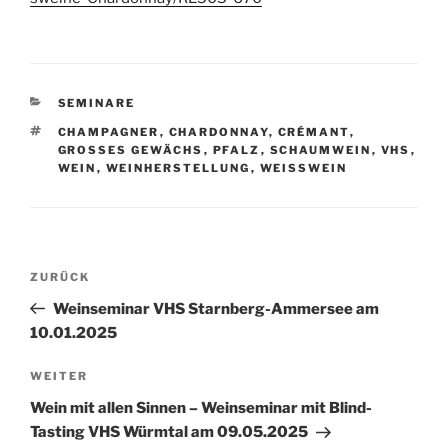
KATEGORIEN
SEMINARE
SCHLAGWÖRTER
CHAMPAGNER
,
CHARDONNAY
,
CRÉMANT
,
GROSSES GEWÄCHS
,
PFALZ
,
SCHAUMWEIN
,
VHS
,
WEIN
,
WEINHERSTELLUNG
,
WEISSWEIN
Beitragsnavigation
Vorheriger
ZURÜCK
Beitrag
Weinseminar VHS Starnberg-Ammersee am
10.01.2025
Nächster
WEITER
Beitrag
Wein mit allen Sinnen – Weinseminar mit Blind-
Tasting VHS Würmtal am 09.05.2025