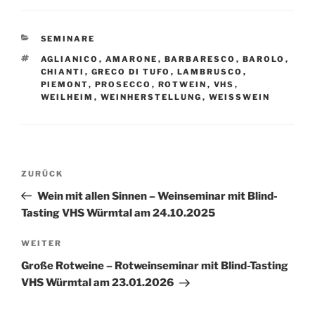
KATEGORIEN
SEMINARE
SCHLAGWÖRTER
AGLIANICO
,
AMARONE
,
BARBARESCO
,
BAROLO
,
CHIANTI
,
GRECO DI TUFO
,
LAMBRUSCO
,
PIEMONT
,
PROSECCO
,
ROTWEIN
,
VHS
,
WEILHEIM
,
WEINHERSTELLUNG
,
WEISSWEIN
Beitragsnavigation
Vorheriger
ZURÜCK
Beitrag
Wein mit allen Sinnen – Weinseminar mit Blind-
Tasting VHS Würmtal am 24.10.2025
Nächster
WEITER
Beitrag
Große Rotweine – Rotweinseminar mit Blind-Tasting
VHS Würmtal am 23.01.2026