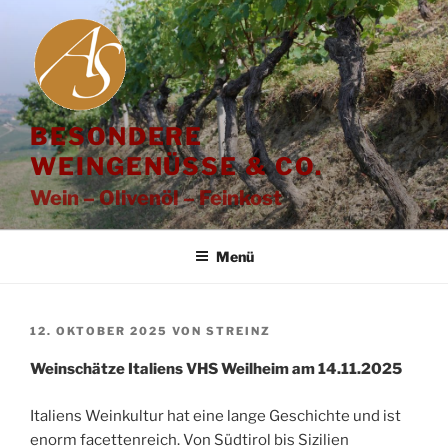
Zum
Inhalt
springen
BESONDERE
WEINGENÜSSE & CO.
Wein – Olivenöl – Feinkost
Menü
VERÖFFENTLICHT
12. OKTOBER 2025
VON
STREINZ
AM
Weinschätze Italiens VHS Weilheim am 14.11.2025
Italiens Weinkultur hat eine lange Geschichte und ist
enorm facettenreich. Von Südtirol bis Sizilien