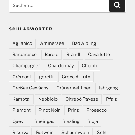
Suchen
Suche
nach:
SCHLAGWÖRTER
Aglianico
Ammersee
Bad Aibling
Barbaresco
Barolo
Brandl
Cavallotto
Champagner
Chardonnay
Chianti
Crémant
gereift
Greco di Tufo
Großes Gewächs
Grüner Veltliner
Jahrgang
Kamptal
Nebbiolo
Oltrepò Pavese
Pfalz
Piemont
Pinot Noir
Prinz
Prosecco
Quevri
Rheingau
Riesling
Rioja
Riserva
Rotwein
Schaumwein
Sekt